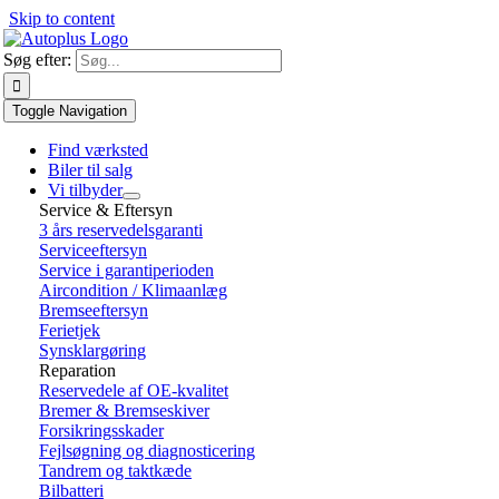
Skip to content
Søg efter:
Toggle Navigation
Find værksted
Biler til salg
Vi tilbyder
Service & Eftersyn
3 års reservedelsgaranti
Serviceeftersyn
Service i garantiperioden
Aircondition / Klimaanlæg
Bremseeftersyn
Ferietjek
Synsklargøring
Reparation
Reservedele af OE-kvalitet
Bremer & Bremseskiver
Forsikringsskader
Fejlsøgning og diagnosticering
Tandrem og taktkæde
Bilbatteri