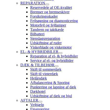
REPARATION
Reservedele af OE-kvalitet
Bremser og bremseskiver
Forsikringsskader
Fejlsøgning og diagnosticering
Motorfejl og fejllamper
Tandrem og taktkæde
Bilbatteri
Stenslagsreparation
Udskiftning af ruder
Viskerblade og viskemotor
EL- & HYBRIDBILER
Reparation af el- & hybridbiler
Service af el- og hybridbiler
DÆK & TILBEHØR
Skift til sommerdæk
Skift til vinterdæk
Helårsdæk
Afbalancering & Sporing
Punktering og lapning af dæk
Dækhotel
Udskiftning af dæk og hjul
AFTALER
Vejhjælp
Finansiering