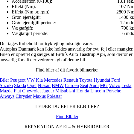
Acceleration (0-100):
13,1 sek
Effekt (Nm):
107 N
Effekt (Nm pr. rpm):
2800 N
Grøn ejerafgift:
1400 kr
Grøn ejerafgift periode:
12 mdr
Vægtafgift:
700 kr
Vægtafgift periode:
6 mdr
Der tages forbehold for trykfejl og udsolgte varer.
Autoplus Danmark kan ikke holdes ansvarlig for evt. fejl eller mangler.
Bilen er oprettet og sælges af Brdr´s Auto Taastrup ApS, som derfor er
ansvarlig for alt der vedrører køb af denne bil.
Find biler af dit favorit bilmærke:
Biler
Peugeot
VW
Kia
Mercedes
Renault
Toyota
Hyundai
Ford
Suzuki
Skoda
Opel
Nissan
BMW
Citroën
Seat
Audi
MG
Volvo
Tesla
Mazda
Fiat
Chevrolet
Jaguar
Mitsubishi
Honda
Lincoln
Porsche
Aiways
Chrysler
Maxus
Polestar
LEDER DU EFTER ELBILER?
Find Elbiler
REPARATION AF EL- & HYBRIDBILER