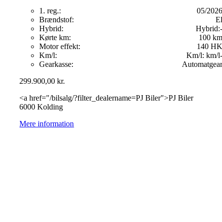
1. reg.:
05/202
Brændstof:
E
Hybrid:
Hybrid:
Kørte km:
100 k
Motor effekt:
140 H
Km/l:
Km/l:
km/l
Gearkasse:
Automatgea
299.900,00
kr.
<a href="/bilsalg/?filter_dealername=PJ Biler">PJ Biler
6000 Kolding
Mere information