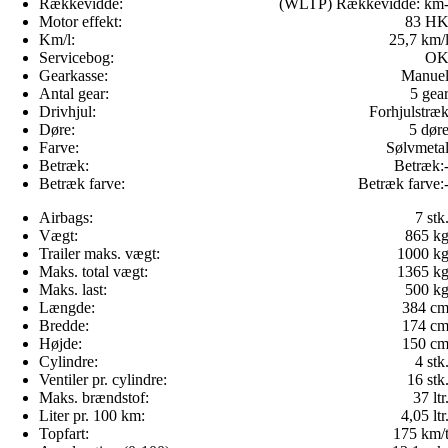
Rækkevidde:
(WLTP) Rækkevidde:
km
Motor effekt:
83 H
Km/l:
25,7 km/
Servicebog:
O
Gearkasse:
Manue
Antal gear:
5 gea
Drivhjul:
Forhjulstræ
Døre:
5 dør
Farve:
Sølvmeta
Betræk:
Betræk:
Betræk farve:
Betræk farve:
Airbags:
7 stk
Vægt:
865 k
Trailer maks. vægt:
1000 k
Maks. total vægt:
1365 k
Maks. last:
500 k
Længde:
384 c
Bredde:
174 c
Højde:
150 c
Cylindre:
4 stk
Ventiler pr. cylindre:
16 stk
Maks. brændstof:
37 ltr
Liter pr. 100 km:
4,05 ltr
Topfart:
175 km/