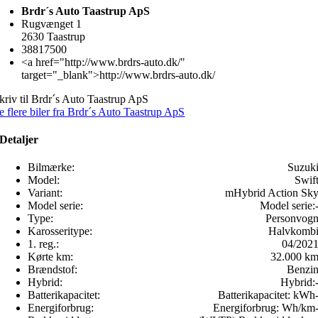
Brdr´s Auto Taastrup ApS
Rugvænget 1
2630 Taastrup
38817500
<a href="http://www.brdrs-auto.dk/"
target="_blank">http://www.brdrs-auto.dk/
kriv til Brdr´s Auto Taastrup ApS
e flere biler fra Brdr´s Auto Taastrup ApS
Detaljer
Bilmærke:
Suzuk
Model:
Swif
Variant:
mHybrid Action Sk
Model serie:
Model serie:
Type:
Personvog
Karosseritype:
Halvkomb
1. reg.:
04/202
Kørte km:
32.000 k
Brændstof:
Benzi
Hybrid:
Hybrid:
Batterikapacitet:
Batterikapacitet:
kWh
Energiforbrug:
Energiforbrug:
Wh/km