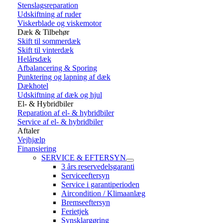
Stenslagsreparation
Udskiftning af ruder
Viskerblade og viskemotor
Dæk & Tilbehør
Skift til sommerdæk
Skift til vinterdæk
Helårsdæk
Afbalancering & Sporing
Punktering og lapning af dæk
Dækhotel
Udskiftning af dæk og hjul
El- & Hybridbiler
Reparation af el- & hybridbiler
Service af el- & hybridbiler
Aftaler
Vejhjælp
Finansiering
SERVICE & EFTERSYN
3 års reservedelsgaranti
Serviceeftersyn
Service i garantiperioden
Aircondition / Klimaanlæg
Bremseeftersyn
Ferietjek
Synsklargøring