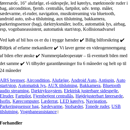
førersæde, 16" alufælge, el-sidespejle, led kørelys, mørktonede ruder i
bag, aircondition, fjernb. centrallås, fartpilot, udv. temp. måler,
sædevarme, el-ruder, navigation, musikstreaming via bluetooth,
android auto, usb-a tilslutning, aux tilslutning, bakkamera,
parkeringssensor (bag), dæktryksmåler, isofix, automatisk lys, airbag,
esp, vognbaneassistent, automatisk start/stop, Kollisionadvarsel
Ved køb af bil hos os er du i trygge hænder ✔️ Billig bilforsikring ✔️
Biltjek af erfarne mekanikere ✔️ Vi laver gerne en videogennemgang
af bilen efter ønske ✔️ Nummerpladeoperatør – få eventuelt bilen med
det samme ✔️ Vi tilbyder garantiløsninger fra 6 måneder og helt op til
24 måneder
ABS bremser
,
Aircondition
,
Alufælge
,
Android Auto
,
Antispin
,
Auto
start/stop
,
Automatisk lys
,
AUX tilslutning
,
Bakkamera
,
Bluetooth
audio streaming
,
Dæktrykssystem
,
Elektrisk justerbare sidespejle
,
Elruder
,
Fartpilot
,
Fjernbetjent centrallås
,
Højdejusterbart førersæde
,
Isofix
,
Kørecomputer
,
Læderrat
,
LED kørelys
,
Navigation
,
Parkeringssensor bag
,
Sædevarme
,
Stofsæder
,
Tonede ruder
,
USB
tilslutning
,
Vognbaneassistance
::
Forhandler