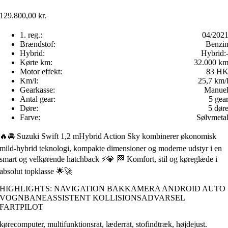
129.800,00
kr.
1. reg.:
04/202
Brændstof:
Benzi
Hybrid:
Hybrid:
Kørte km:
32.000 k
Motor effekt:
83 H
Km/l:
25,7 km/
Gearkasse:
Manue
Antal gear:
5 gea
Døre:
5 dør
Farve:
Sølvmeta
🔥🚘 Suzuki Swift 1,2 mHybrid Action Sky kombinerer økonomisk
mild-hybrid teknologi, kompakte dimensioner og moderne udstyr i en
smart og velkørende hatchback ⚡️💎 🏁 Komfort, stil og køreglæde i
absolut topklasse 🌟🚀
HIGHLIGHTS: NAVIGATION BAKKAMERA ANDROID AUTO
VOGNBANEASSISTENT KOLLISIONSADVARSEL
FARTPILOT
kørecomputer, multifunktionsrat, læderrat, stofindtræk, højdejust.