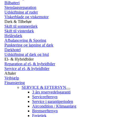
Bilbatteri
Stenslagsreparation
Udskiftning af ruder
Viskerblade og viskemotor
Dæk & Tilbehør
Skift til sommerdæk
Skift til vinterdæk
Helårsdæk
Afbalancering & Sporing
Punktering og lapning af dæk
Dækhotel
Udskiftning af dæk og hjul
El- & Hybridbiler
Reparation af el- & hybridbiler
Service af el- & hybridbiler
Aftaler
Vejhjælp
Finansiering
SERVICE & EFTERSYN
3 års reservedelsgaranti
Serviceeftersyn
Service i garantiperioden
Aircondition / Klimaanlæg
Bremseeftersyn
Ferietjek