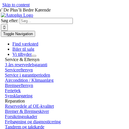
Skip to content
a’ De Plus’li Bedre Kørende
Søg efter:
Toggle Navigation
Find værksted
Biler til salg
Vi tilbyder
Service & Eftersyn
3 års reservedelsgaranti
Serviceeftersyn
Service i garantiperioden
Aircondition / Klimaanlæg
Bremseeftersyn
Ferietjek
Synsklargøring
Reparation
Reservedele af OE-kvalitet
Bremer & Bremseskiver
Forsikringsskader
Fejlsøgning og diagnosticering
Tandrem og taktkæde