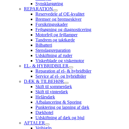
Synsklargøring
REPARATION
Reservedele af OE-kvalitet
Bremser og bremseskiver
Forsikringsskader
Fejlsøgning og diagnosticering
Motorfejl og fejllamper
Tandrem og taktkæde
Bilbatteri
Stenslagsreparation
Udskiftning af ruder
Viskerblade og viskemotor
EL- & HYBRIDBILER
Reparation af el- & hybridbiler
Service af el- og hybridbiler
DÆK & TILBEHØR
Skift til sommerdæk
Skift til vinterdæk
Helårsdæk
Afbalancering & Sporing
Punktering og lapning af dæk
Dækhotel
Udskiftning af dæk og hjul
AFTALER
Vejhjælp