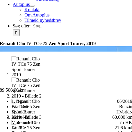
Autoplus
Kontakt
Om Autoplus
Tilmeld nyhedsbrev
Søg efter:
Renault Clio IV TCe 75 Zen Sport Tourer, 2019
89.500,00
kr.
1. reg.:
06/201
Brændstof:
Benzi
Hybrid:
Hybrid:
Kørte km:
60.000 k
Motor effekt:
75 H
Km/l:
21,6 km/