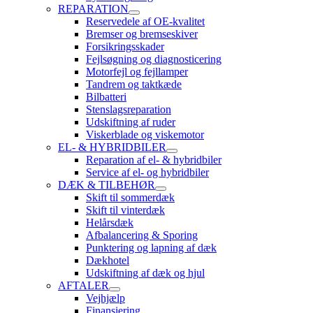
REPARATION
Reservedele af OE-kvalitet
Bremser og bremseskiver
Forsikringsskader
Fejlsøgning og diagnosticering
Motorfejl og fejllamper
Tandrem og taktkæde
Bilbatteri
Stenslagsreparation
Udskiftning af ruder
Viskerblade og viskemotor
EL- & HYBRIDBILER
Reparation af el- & hybridbiler
Service af el- og hybridbiler
DÆK & TILBEHØR
Skift til sommerdæk
Skift til vinterdæk
Helårsdæk
Afbalancering & Sporing
Punktering og lapning af dæk
Dækhotel
Udskiftning af dæk og hjul
AFTALER
Vejhjælp
Finansiering