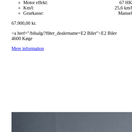
Motor effekt:
67 H
Km/l:
25,6 km/
Gearkasse:
Manue
67.900,00
kr.
<a href="/bilsalg/?filter_dealername=E2 Biler">E2 Biler
4600 Køge
Mere information