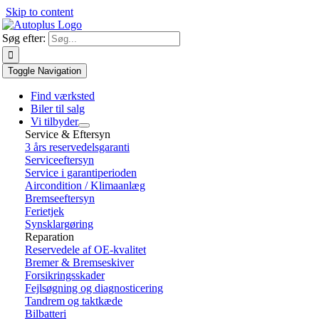
Skip to content
Søg efter:
Toggle Navigation
Find værksted
Biler til salg
Vi tilbyder
Service & Eftersyn
3 års reservedelsgaranti
Serviceeftersyn
Service i garantiperioden
Aircondition / Klimaanlæg
Bremseeftersyn
Ferietjek
Synsklargøring
Reparation
Reservedele af OE-kvalitet
Bremer & Bremseskiver
Forsikringsskader
Fejlsøgning og diagnosticering
Tandrem og taktkæde
Bilbatteri