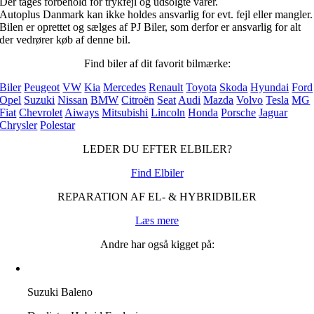
Der tages forbehold for trykfejl og udsolgte varer.
Autoplus Danmark kan ikke holdes ansvarlig for evt. fejl eller mangler.
Bilen er oprettet og sælges af PJ Biler, som derfor er ansvarlig for alt
der vedrører køb af denne bil.
Find biler af dit favorit bilmærke:
Biler
Peugeot
VW
Kia
Mercedes
Renault
Toyota
Skoda
Hyundai
Ford
Opel
Suzuki
Nissan
BMW
Citroën
Seat
Audi
Mazda
Volvo
Tesla
MG
Fiat
Chevrolet
Aiways
Mitsubishi
Lincoln
Honda
Porsche
Jaguar
Chrysler
Polestar
LEDER DU EFTER ELBILER?
Find Elbiler
REPARATION AF EL- & HYBRIDBILER
Læs mere
Andre har også kigget på:
Suzuki Baleno