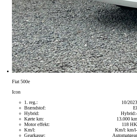
Fiat 500e
Icon
1. reg.:
10/202
Brændstof:
E
Hybrid:
Hybrid:
Kørte km:
13.000 k
Motor effekt:
118 H
Km/l:
Km/l:
km/l
Gearkasse:
Automatgea