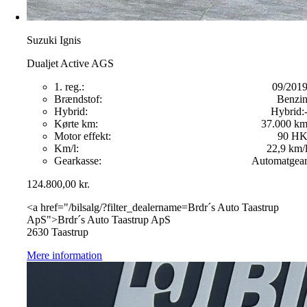
Suzuki Ignis
Dualjet Active AGS
1. reg.:
09/201
Brændstof:
Benzi
Hybrid:
Hybrid:
Kørte km:
37.000 k
Motor effekt:
90 H
Km/l:
22,9 km/
Gearkasse:
Automatgea
124.800,00
kr.
<a href="/bilsalg/?filter_dealername=Brdr´s Auto Taastrup
ApS">Brdr´s Auto Taastrup ApS
2630 Taastrup
Mere information