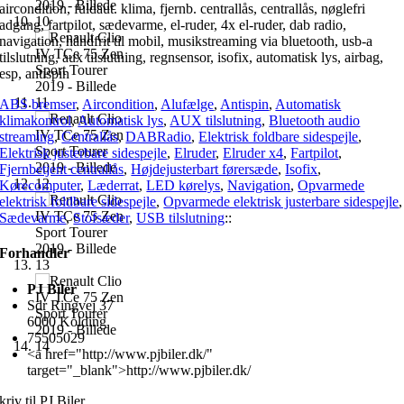
aircondition, fuldaut. klima, fjernb. centrallås, centrallås, nøglefri
adgang, fartpilot, sædevarme, el-ruder, 4x el-ruder, dab radio,
navigation, håndfrit til mobil, musikstreaming via bluetooth, usb-a
tilslutning, aux tilslutning, regnsensor, isofix, automatisk lys, airbag,
esp, antispin
ABS bremser
,
Aircondition
,
Alufælge
,
Antispin
,
Automatisk
klimakontrol
,
Automatisk lys
,
AUX tilslutning
,
Bluetooth audio
streaming
,
Centrallås
,
DABRadio
,
Elektrisk foldbare sidespejle
,
Elektrisk justerbare sidespejle
,
Elruder
,
Elruder x4
,
Fartpilot
,
Fjernbetjent centrallås
,
Højdejusterbart førersæde
,
Isofix
,
Kørecomputer
,
Læderrat
,
LED kørelys
,
Navigation
,
Opvarmede
elektrisk foldbare sidespejle
,
Opvarmede elektrisk justerbare sidespejle
,
Sædevarme
,
Stofsæder
,
USB tilslutning
::
Forhandler
PJ Biler
Sdr Ringvej 37
6000 Kolding
75505029
<a href="http://www.pjbiler.dk/"
target="_blank">http://www.pjbiler.dk/
kriv til PJ Biler