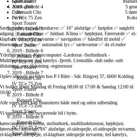
Gearkasse:
Manue
Antal gear:
5 gea
Døre:
5 dør
Farve:
Kok
Særligt udstyr vi vil fremhæve: ✅ 16" alufælge ✅ fartpilot ✅ nøglefri
adgang ✅ aircondition ✅ fuldaut. Klima ✅ højdejust. Førersæde ✅ el-
klapbare sidespejle m/varme ✅ navigation ✅ håndfrit til mobil ✅
bluetooth ✅ isofix ✅ automatisk lys ✅ sædevarme ✅ 4x el-ruder
Yderlige udstyr: -Kørecomputer -Læderrat -Stofindtræk -
Multifunktionsrat -led kørelys -fjernb. Centrallås -dab radio -usb
tilslutning -aux tilslutning -regnsensor
Oplev allerede nu bilen hos P J Biler - Sdr. Ringvej 37, 6000 Kolding
Vi holder åbent Mandag til Fredag 08:00 til 17:00 & Søndag 12:00 til
16:00
Alle vores biler kan finansieres både med og uden udbetaling
Vi tager gerne din nuværende bil i bytte.
kørecomputer, læderrat, stofindtræk, multifunktionsrat, højdejust.
førersæde, alufælge, 16" alufælge, el-sidespejle, el-sidespejle m/varme,
el-klapbare sidespejle, el-klapbare sidespejle m/varme, led kørelys,