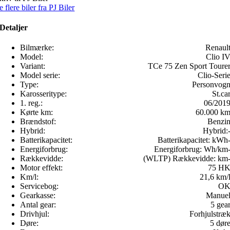
e flere biler fra PJ Biler
Detaljer
Bilmærke:
Renaul
Model:
Clio I
Variant:
TCe 75 Zen Sport Toure
Model serie:
Clio-Seri
Type:
Personvog
Karosseritype:
St.ca
1. reg.:
06/201
Kørte km:
60.000 k
Brændstof:
Benzi
Hybrid:
Hybrid:
Batterikapacitet:
Batterikapacitet:
kWh
Energiforbrug:
Energiforbrug:
Wh/km
Rækkevidde:
(WLTP) Rækkevidde:
km
Motor effekt:
75 H
Km/l:
21,6 km/
Servicebog:
O
Gearkasse:
Manue
Antal gear:
5 gea
Drivhjul:
Forhjulstræ
Døre:
5 dør