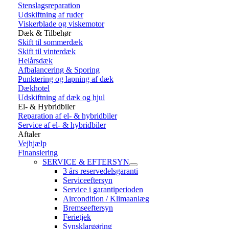
Stenslagsreparation
Udskiftning af ruder
Viskerblade og viskemotor
Dæk & Tilbehør
Skift til sommerdæk
Skift til vinterdæk
Helårsdæk
Afbalancering & Sporing
Punktering og lapning af dæk
Dækhotel
Udskiftning af dæk og hjul
El- & Hybridbiler
Reparation af el- & hybridbiler
Service af el- & hybridbiler
Aftaler
Vejhjælp
Finansiering
SERVICE & EFTERSYN
3 års reservedelsgaranti
Serviceeftersyn
Service i garantiperioden
Aircondition / Klimaanlæg
Bremseeftersyn
Ferietjek
Synsklargøring