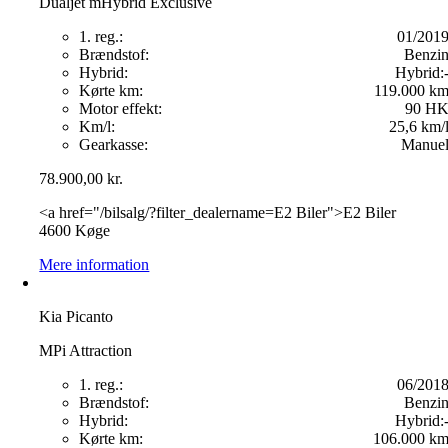
Dualjet mHybrid Exclusive
1. reg.:
01/201
Brændstof:
Benzi
Hybrid:
Hybrid:
Kørte km:
119.000 k
Motor effekt:
90 H
Km/l:
25,6 km/
Gearkasse:
Manue
78.900,00
kr.
<a href="/bilsalg/?filter_dealername=E2 Biler">E2 Biler
4600 Køge
Mere information
Kia Picanto
MPi Attraction
1. reg.:
06/201
Brændstof:
Benzi
Hybrid:
Hybrid:
Kørte km:
106.000 k