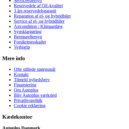
Serviceeftersyn
Reservedele af OE-kvalitet
3 års reservedelsgaranti
Reparation af el- og hybridbiler
Service af el- og hybridbiler
Aircondition / Klimaanlæg
Synsklargøring
Bremseeftersyn
Forsikringsskader
Vejhjælp
Mere info
Ofte stillede spørgsmål
Kontakt
Tilmeld nyhedsbrev
Finansiering
Om Autoplus
Bliv Autoplus værksted
Privatlivspolitik
Cookie erklæring
Kædekontor
Autoplus Danmark