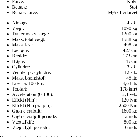
Farve:
Kok
Betræk:
Sto
Betræk farve:
Mørk flerfarve
Airbags:
4 stk
Vægt:
1090 k
Trailer maks. vægt:
1200 k
Maks. total vægt:
1588 k
Maks. last:
498 k
Længde:
427 c
Bredde:
173 c
Højde:
145 c
Cylindre:
3 stk
Ventiler pr. cylindre:
12 stk
Maks. brændstof:
45 ltr
Liter pr. 100 km:
4,63 ltr
Topfart:
178 km/
Acceleration (0-100):
12,1 sek
Effekt (Nm):
120 N
Effekt (Nm pr. rpm):
2500 N
Grøn ejerafgift:
1600 kr
Grøn ejerafgift periode:
12 mdr
Vægtafgift:
800 kr
Vægtafgift periode:
6 mdr