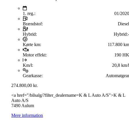
1. reg.:
01/202
Brændstof:
Diese
Hybrid:
Hybrid:
Kørte km:
117.800 k
Motor effekt:
190 H
Km/l:
20,8 km/
Gearkasse:
Automatgea
274.800,00
kr.
<a href="/bilsalg/?filter_dealername=K & L Auto A/S">K & L
Auto A/S
7490 Aulum
Mere information