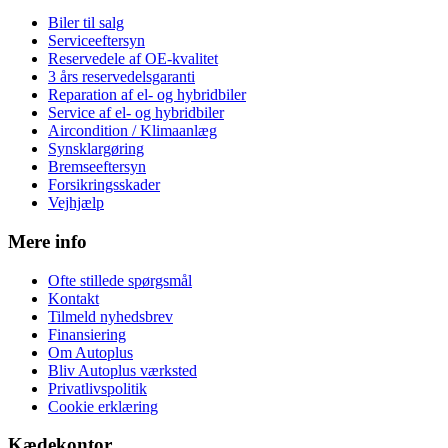
Biler til salg
Serviceeftersyn
Reservedele af OE-kvalitet
3 års reservedelsgaranti
Reparation af el- og hybridbiler
Service af el- og hybridbiler
Aircondition / Klimaanlæg
Synsklargøring
Bremseeftersyn
Forsikringsskader
Vejhjælp
Mere info
Ofte stillede spørgsmål
Kontakt
Tilmeld nyhedsbrev
Finansiering
Om Autoplus
Bliv Autoplus værksted
Privatlivspolitik
Cookie erklæring
Kædekontor