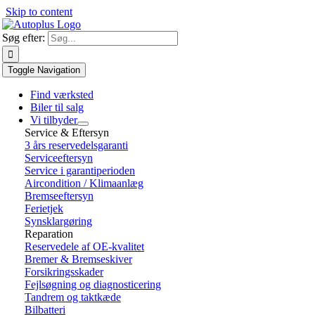
Skip to content
Søg efter:
Toggle Navigation
Find værksted
Biler til salg
Vi tilbyder
Service & Eftersyn
3 års reservedelsgaranti
Serviceeftersyn
Service i garantiperioden
Aircondition / Klimaanlæg
Bremseeftersyn
Ferietjek
Synsklargøring
Reparation
Reservedele af OE-kvalitet
Bremer & Bremseskiver
Forsikringsskader
Fejlsøgning og diagnosticering
Tandrem og taktkæde
Bilbatteri