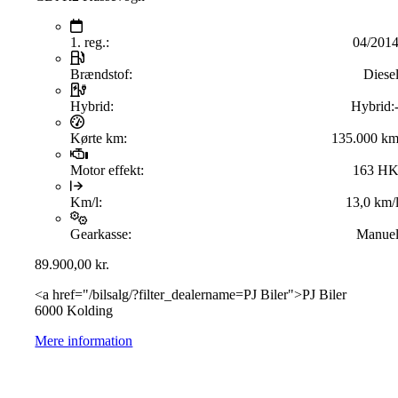
1. reg.:
04/201
Brændstof:
Diese
Hybrid:
Hybrid:
Kørte km:
135.000 k
Motor effekt:
163 H
Km/l:
13,0 km/
Gearkasse:
Manue
89.900,00
kr.
<a href="/bilsalg/?filter_dealername=PJ Biler">PJ Biler
6000 Kolding
Mere information