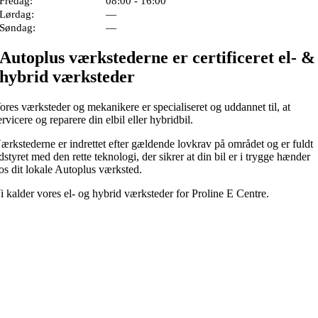
Fredag:
08:00 - 16:00
Lørdag:
—
Søndag:
—
Autoplus værkstederne er certificeret el- &
hybrid værksteder
ores værksteder og mekanikere er specialiseret og uddannet til, at
ervicere og reparere din elbil eller hybridbil.
ærkstederne er indrettet efter gældende lovkrav på området og er fuldt
dstyret med den rette teknologi, der sikrer at din bil er i trygge hænder
os dit lokale Autoplus værksted.
i kalder vores el- og hybrid værksteder for Proline E Centre.