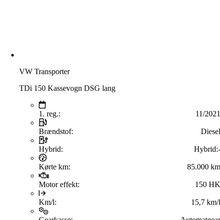
VW Transporter
TDi 150 Kassevogn DSG lang
1. reg.:
11/202
Brændstof:
Diese
Hybrid:
Hybrid:
Kørte km:
85.000 k
Motor effekt:
150 H
Km/l:
15,7 km/
Gearkasse:
Automatgea