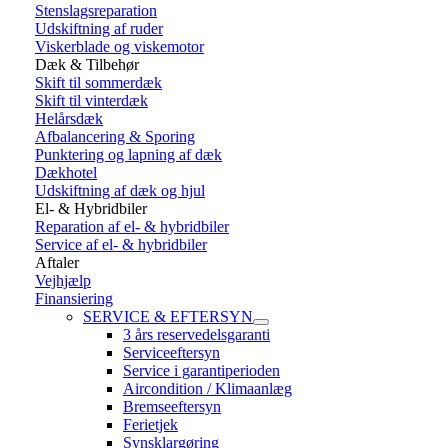
Stenslagsreparation
Udskiftning af ruder
Viskerblade og viskemotor
Dæk & Tilbehør
Skift til sommerdæk
Skift til vinterdæk
Helårsdæk
Afbalancering & Sporing
Punktering og lapning af dæk
Dækhotel
Udskiftning af dæk og hjul
El- & Hybridbiler
Reparation af el- & hybridbiler
Service af el- & hybridbiler
Aftaler
Vejhjælp
Finansiering
SERVICE & EFTERSYN
3 års reservedelsgaranti
Serviceeftersyn
Service i garantiperioden
Aircondition / Klimaanlæg
Bremseeftersyn
Ferietjek
Synsklargøring