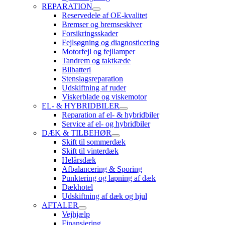
REPARATION
Reservedele af OE-kvalitet
Bremser og bremseskiver
Forsikringsskader
Fejlsøgning og diagnosticering
Motorfejl og fejllamper
Tandrem og taktkæde
Bilbatteri
Stenslagsreparation
Udskiftning af ruder
Viskerblade og viskemotor
EL- & HYBRIDBILER
Reparation af el- & hybridbiler
Service af el- og hybridbiler
DÆK & TILBEHØR
Skift til sommerdæk
Skift til vinterdæk
Helårsdæk
Afbalancering & Sporing
Punktering og lapning af dæk
Dækhotel
Udskiftning af dæk og hjul
AFTALER
Vejhjælp
Finansiering