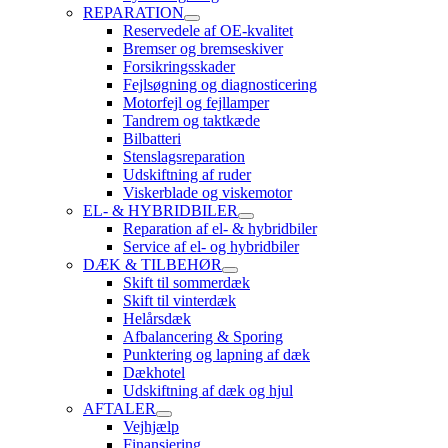
REPARATION
Reservedele af OE-kvalitet
Bremser og bremseskiver
Forsikringsskader
Fejlsøgning og diagnosticering
Motorfejl og fejllamper
Tandrem og taktkæde
Bilbatteri
Stenslagsreparation
Udskiftning af ruder
Viskerblade og viskemotor
EL- & HYBRIDBILER
Reparation af el- & hybridbiler
Service af el- og hybridbiler
DÆK & TILBEHØR
Skift til sommerdæk
Skift til vinterdæk
Helårsdæk
Afbalancering & Sporing
Punktering og lapning af dæk
Dækhotel
Udskiftning af dæk og hjul
AFTALER
Vejhjælp
Finansiering