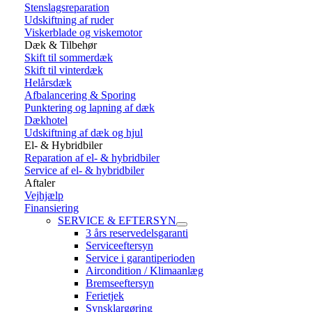
Stenslagsreparation
Udskiftning af ruder
Viskerblade og viskemotor
Dæk & Tilbehør
Skift til sommerdæk
Skift til vinterdæk
Helårsdæk
Afbalancering & Sporing
Punktering og lapning af dæk
Dækhotel
Udskiftning af dæk og hjul
El- & Hybridbiler
Reparation af el- & hybridbiler
Service af el- & hybridbiler
Aftaler
Vejhjælp
Finansiering
SERVICE & EFTERSYN
3 års reservedelsgaranti
Serviceeftersyn
Service i garantiperioden
Aircondition / Klimaanlæg
Bremseeftersyn
Ferietjek
Synsklargøring