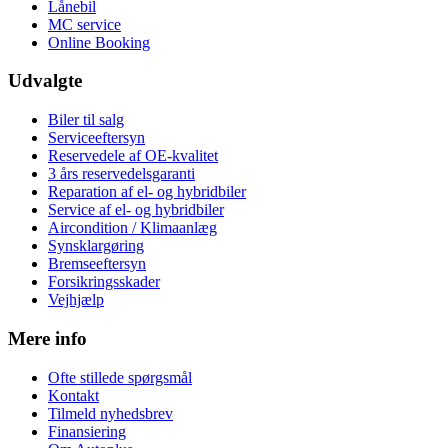
Lånebil
MC service
Online Booking
Udvalgte
Biler til salg
Serviceeftersyn
Reservedele af OE-kvalitet
3 års reservedelsgaranti
Reparation af el- og hybridbiler
Service af el- og hybridbiler
Aircondition / Klimaanlæg
Synsklargøring
Bremseeftersyn
Forsikringsskader
Vejhjælp
Mere info
Ofte stillede spørgsmål
Kontakt
Tilmeld nyhedsbrev
Finansiering