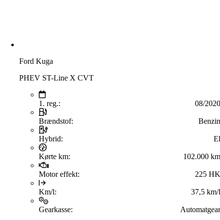
Ford Kuga
PHEV ST-Line X CVT
1. reg.:
08/202
Brændstof:
Benzi
Hybrid:
E
Kørte km:
102.000 k
Motor effekt:
225 H
Km/l:
37,5 km/
Gearkasse:
Automatgea