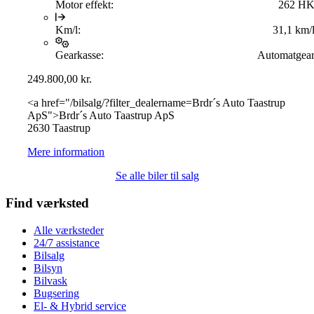
Motor effekt:
262 H
Km/l:
31,1 km/
Gearkasse:
Automatgea
249.800,00
kr.
<a href="/bilsalg/?filter_dealername=Brdr´s Auto Taastrup
ApS">Brdr´s Auto Taastrup ApS
2630 Taastrup
Mere information
Se alle biler til salg
Find værksted
Alle værksteder
24/7 assistance
Bilsalg
Bilsyn
Bilvask
Bugsering
El- & Hybrid service