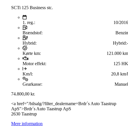
SCTi 125 Business stc.
1. reg.:
10/201
Brændstof:
Benzi
Hybrid:
Hybrid:
Kørte km:
121.000 k
Motor effekt:
125 H
Km/l:
20,8 km/
Gearkasse:
Manue
74.800,00
kr.
<a href="/bilsalg/?filter_dealername=Brdr´s Auto Taastrup
ApS">Brdr´s Auto Taastrup ApS
2630 Taastrup
Mere information