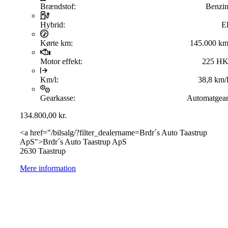
Brændstof:
Benzi
Hybrid:
E
Kørte km:
145.000 k
Motor effekt:
225 H
Km/l:
38,8 km/
Gearkasse:
Automatgea
134.800,00
kr.
<a href="/bilsalg/?filter_dealername=Brdr´s Auto Taastrup
ApS">Brdr´s Auto Taastrup ApS
2630 Taastrup
Mere information