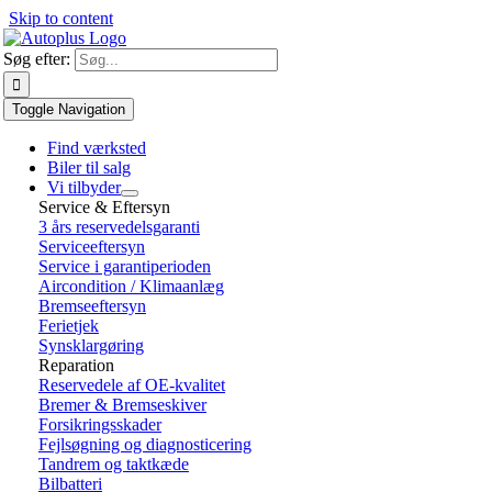
Skip to content
Søg efter:
Toggle Navigation
Find værksted
Biler til salg
Vi tilbyder
Service & Eftersyn
3 års reservedelsgaranti
Serviceeftersyn
Service i garantiperioden
Aircondition / Klimaanlæg
Bremseeftersyn
Ferietjek
Synsklargøring
Reparation
Reservedele af OE-kvalitet
Bremer & Bremseskiver
Forsikringsskader
Fejlsøgning og diagnosticering
Tandrem og taktkæde
Bilbatteri