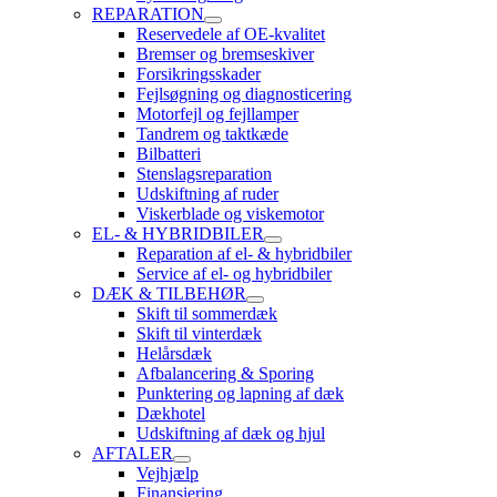
REPARATION
Reservedele af OE-kvalitet
Bremser og bremseskiver
Forsikringsskader
Fejlsøgning og diagnosticering
Motorfejl og fejllamper
Tandrem og taktkæde
Bilbatteri
Stenslagsreparation
Udskiftning af ruder
Viskerblade og viskemotor
EL- & HYBRIDBILER
Reparation af el- & hybridbiler
Service af el- og hybridbiler
DÆK & TILBEHØR
Skift til sommerdæk
Skift til vinterdæk
Helårsdæk
Afbalancering & Sporing
Punktering og lapning af dæk
Dækhotel
Udskiftning af dæk og hjul
AFTALER
Vejhjælp
Finansiering