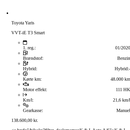
Toyota Yaris
VVT-iE T3 Smart
1. reg.:
01/202
Brændstof:
Benzi
Hybrid:
Hybrid:
Kørte km:
48.000 k
Motor effekt:
111 H
Km/l:
21,6 km/
Gearkasse:
Manue
138.600,00
kr.