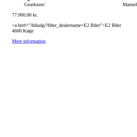
Gearkasse:
Manue
77.900,00
kr.
<a href="/bilsalg/?filter_dealername=E2 Biler">E2 Biler
4600 Køge
Mere information