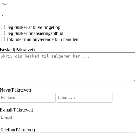
Interesseret
i:
Jeg
Jeg ønsker at blive ringet op
ønsker
Jeg ønsker finansieringstilbud
at
Inkluder min nuværende bil i handlen
Besked
(Påkrævet)
Navn
(Påkrævet)
Fornavn
Efternavn
E-mail
(Påkrævet)
Telefon
(Påkrævet)