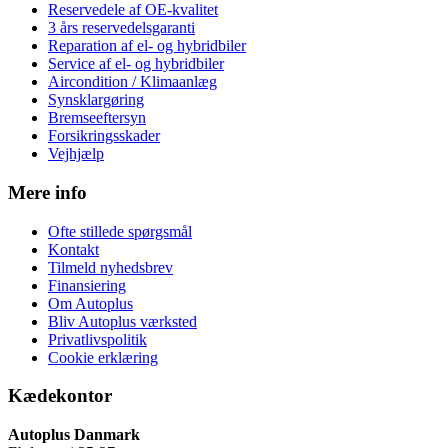
Reservedele af OE-kvalitet
3 års reservedelsgaranti
Reparation af el- og hybridbiler
Service af el- og hybridbiler
Aircondition / Klimaanlæg
Synsklargøring
Bremseeftersyn
Forsikringsskader
Vejhjælp
Mere info
Ofte stillede spørgsmål
Kontakt
Tilmeld nyhedsbrev
Finansiering
Om Autoplus
Bliv Autoplus værksted
Privatlivspolitik
Cookie erklæring
Kædekontor
Autoplus Danmark