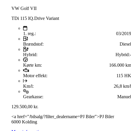
VW Golf VII
TDi 115 IQ.Drive Variant
1. reg.:
03/201
Brændstof:
Diese
Hybrid:
Hybrid:
Kørte km:
166.000 k
Motor effekt:
115 H
Km/l:
26,8 km/
Gearkasse:
Manue
129.500,00
kr.
<a href="/bilsalg/?filter_dealername=PJ Biler">PJ Biler
6000 Kolding