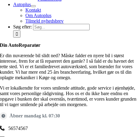
Autoplus
Kontakt
Om Autoplus
Tilmeld nyhedsbrev
Søg efter:
Din AutoReparatør
Er din nuværende bil slidt ned? Måske falder en nyere bil i størst
interesse, frem for at få repareret den gamle? I så fald er du havnet det
rette sted. Vi er et familiedrevet autoværksted, som brænder for vores
kunder. Vi har mere end 25 års brancheerfaring, hvilket gør os til din
oplagte mekaniker i Køge og omegn.
Vi er lokalkendte for vores smilende attitude, gode service i øjenhøjde,
samt vores personlige rådgivning. Hos os er du ikke bare endnu en
opgave i bunken der skal overstås, tværtimod, er vores kunder grunden
til vi tager smilende på arbejde om morgenen.
Åbner mandag kl. 07:30
56574567