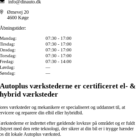
info@dinauto.dk
Ørnevej 20
4600 Køge
Åbningstider:
Mandag:
07:30 - 17:00
Tirsdag:
07:30 - 17:00
Onsdag:
07:30 - 17:00
Torsdag:
07:30 - 17:00
Fredag:
07:30 - 14:00
Lørdag:
—
Søndag:
—
Autoplus værkstederne er certificeret el- &
hybrid værksteder
ores værksteder og mekanikere er specialiseret og uddannet til, at
ervicere og reparere din elbil eller hybridbil.
ærkstederne er indrettet efter gældende lovkrav på området og er fuldt
dstyret med den rette teknologi, der sikrer at din bil er i trygge hænder
os dit lokale Autoplus værksted.