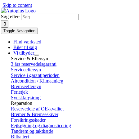
Skip to content
Søg efter:
Toggle Navigation
Find værksted
Biler til salg
Vi tilbyder
Service & Eftersyn
3 års reservedelsgaranti
Serviceeftersyn
Service i garantiperioden
Aircondition / Klimaanlæg
Bremseeftersyn
Ferietjek
Synsklargøring
Reparation
Reservedele af OE-kvalitet
Bremer & Bremseskiver
Forsikringsskader
Fejlsøgning og diagnosticering
Tandrem og taktkæde
Bilbatteri