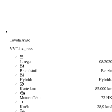
Toyota Aygo
VVT-i x-press
1. reg.:
08/202
Brændstof:
Benzi
Hybrid:
Hybrid:
Kørte km:
85.000 k
Motor effekt:
72 H
Km/l:
28,9 km/