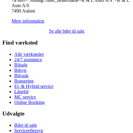
<a href="/bilsalg/?filter_dealername=K & L Auto A/S">K & L
Auto A/S
7490 Aulum
Mere information
Se alle biler til salg
Find værksted
Alle værksteder
24/7 assistance
Bilsalg
Bilsyn
Bilvask
Bugsering
El- & Hybrid service
Lånebil
MC service
Online Booking
Udvalgte
Biler til salg
Serviceeftersyn