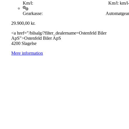
Km/l:
Km/l:
km/l
Gearkasse:
Automatgea
29.900,00
kr.
<a href="/bilsalg/?filter_dealername=Ostenfeld Biler
ApS">Ostenfeld Biler ApS
4200 Slagelse
Mere information