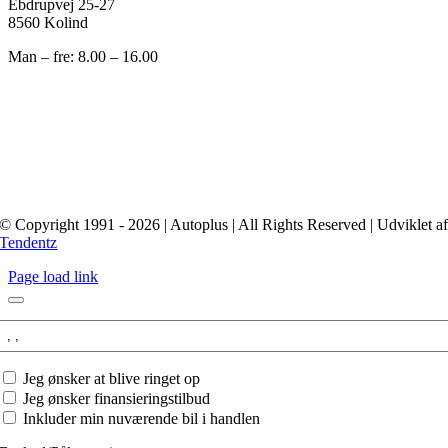
Ebdrupvej 25-27
8560 Kolind
Man – fre: 8.00 – 16.00
© Copyright 1991 - 2026 | Autoplus | All Rights Reserved | Udviklet a
Tendentz
Page load link
Interesseret
i:
Jeg
Jeg ønsker at blive ringet op
ønsker
Jeg ønsker finansieringstilbud
at
Inkluder min nuværende bil i handlen