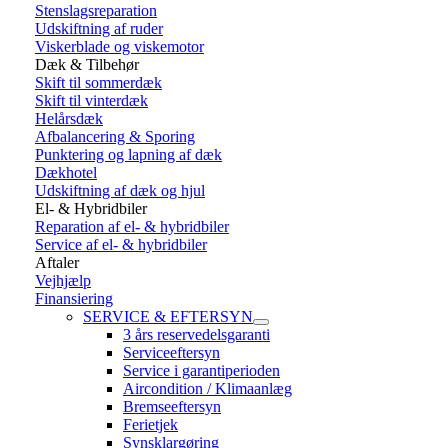
Stenslagsreparation
Udskiftning af ruder
Viskerblade og viskemotor
Dæk & Tilbehør
Skift til sommerdæk
Skift til vinterdæk
Helårsdæk
Afbalancering & Sporing
Punktering og lapning af dæk
Dækhotel
Udskiftning af dæk og hjul
El- & Hybridbiler
Reparation af el- & hybridbiler
Service af el- & hybridbiler
Aftaler
Vejhjælp
Finansiering
SERVICE & EFTERSYN
3 års reservedelsgaranti
Serviceeftersyn
Service i garantiperioden
Aircondition / Klimaanlæg
Bremseeftersyn
Ferietjek
Synsklargøring