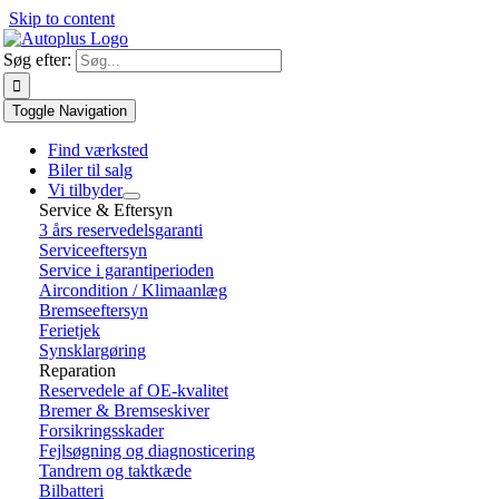
Skip to content
Søg efter:
Toggle Navigation
Find værksted
Biler til salg
Vi tilbyder
Service & Eftersyn
3 års reservedelsgaranti
Serviceeftersyn
Service i garantiperioden
Aircondition / Klimaanlæg
Bremseeftersyn
Ferietjek
Synsklargøring
Reparation
Reservedele af OE-kvalitet
Bremer & Bremseskiver
Forsikringsskader
Fejlsøgning og diagnosticering
Tandrem og taktkæde
Bilbatteri