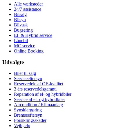
Alle værksteder
24/7 assistance
Bilsalg
Bilsyn
Bilvask
Bugsering
El- & Hybrid service
Lånebil
MC service
Online Booking
Udvalgte
Biler til salg
Serviceeftersyn
Reservedele af OE-kvalitet
3 års reservedelsgaranti
Reparation af el- og hybridbiler
Service af el- og hybridbiler
Aircondition / Klimaanlæg
Synsklargøring
Bremseeftersyn
Forsikringsskader
Vejhjælp