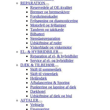
REPARATION
Reservedele af OE-kvalitet
Bremser og bremseskiver
Forsikringsskader
Fejlsøgning og diagnosticering
Motorfejl og fejllamper
Tandrem og taktkæde
Bilbatteri
Stenslagsreparation
Udskiftning af ruder
Viskerblade og viskemotor
EL- & HYBRIDBILER
Reparation af el- & hybridbiler
Service af el- og hybridbiler
DÆK & TILBEHØR
Skift til sommerdæk
Skift til vinterdæk
Helårsdæk
Afbalancering & Sporing
Punktering og lapning af dæk
Dækhotel
Udskiftning af dæk og hjul
AFTALER
Vejhjælp
Finansiering