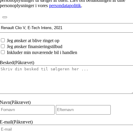
personoplysninger til sælger af bilen. Læs om behandlingen af dine
personoplysninger i vores
persondatapolitik
.
Interesseret
i:
Jeg
Jeg ønsker at blive ringet op
ønsker
Jeg ønsker finansieringstilbud
at
Inkluder min nuværende bil i handlen
Besked
(Påkrævet)
Navn
(Påkrævet)
Fornavn
Efternavn
E-mail
(Påkrævet)