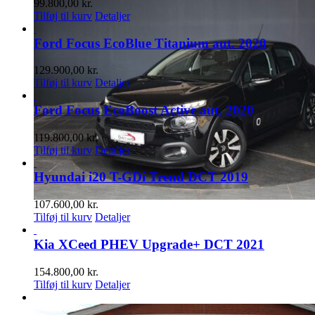
99.800,00
kr.
Tilføj til kurv
Detaljer
Ford Focus EcoBlue Titanium aut. 2020
129.900,00
kr.
Tilføj til kurv
Detaljer
Ford Focus EcoBoost Active aut. 2020
119.800,00
kr.
Tilføj til kurv
Detaljer
Hyundai i20 T-GDi Trend DCT 2019
107.600,00
kr.
Tilføj til kurv
Detaljer
Kia XCeed PHEV Upgrade+ DCT 2021
154.800,00
kr.
Tilføj til kurv
Detaljer