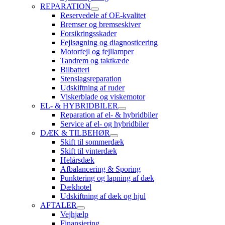
REPARATION
Reservedele af OE-kvalitet
Bremser og bremseskiver
Forsikringsskader
Fejlsøgning og diagnosticering
Motorfejl og fejllamper
Tandrem og taktkæde
Bilbatteri
Stenslagsreparation
Udskiftning af ruder
Viskerblade og viskemotor
EL- & HYBRIDBILER
Reparation af el- & hybridbiler
Service af el- og hybridbiler
DÆK & TILBEHØR
Skift til sommerdæk
Skift til vinterdæk
Helårsdæk
Afbalancering & Sporing
Punktering og lapning af dæk
Dækhotel
Udskiftning af dæk og hjul
AFTALER
Vejhjælp
Finansiering