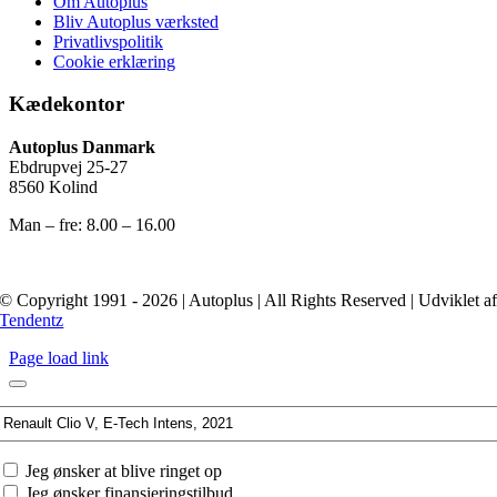
Om Autoplus
Bliv Autoplus værksted
Privatlivspolitik
Cookie erklæring
Kædekontor
Autoplus Danmark
Ebdrupvej 25-27
8560 Kolind
Man – fre: 8.00 – 16.00
© Copyright 1991 - 2026 | Autoplus | All Rights Reserved | Udviklet a
Tendentz
Page load link
Interesseret
i:
Jeg
Jeg ønsker at blive ringet op
ønsker
Jeg ønsker finansieringstilbud