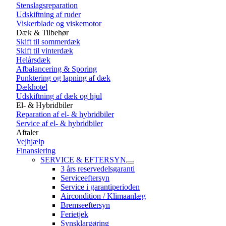
Stenslagsreparation
Udskiftning af ruder
Viskerblade og viskemotor
Dæk & Tilbehør
Skift til sommerdæk
Skift til vinterdæk
Helårsdæk
Afbalancering & Sporing
Punktering og lapning af dæk
Dækhotel
Udskiftning af dæk og hjul
El- & Hybridbiler
Reparation af el- & hybridbiler
Service af el- & hybridbiler
Aftaler
Vejhjælp
Finansiering
SERVICE & EFTERSYN
3 års reservedelsgaranti
Serviceeftersyn
Service i garantiperioden
Aircondition / Klimaanlæg
Bremseeftersyn
Ferietjek
Synsklargøring