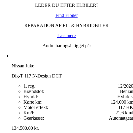
LEDER DU EFTER ELBILER?
Find Elbiler
REPARATION AF EL- & HYBRIDBILER
Læs mere
Andre har også kigget på:
Nissan Juke
Dig-T 117 N-Design DCT
1. reg.:
12/202
Brændstof:
Benzi
Hybrid:
Hybrid:
Kørte km:
124.000 k
Motor effekt:
117 H
Km/l:
21,6 km/
Gearkasse:
Automatgea
134.500,00
kr.