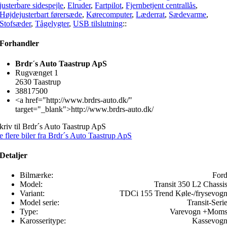
justerbare sidespejle
,
Elruder
,
Fartpilot
,
Fjernbetjent centrallås
,
Højdejusterbart førersæde
,
Kørecomputer
,
Læderrat
,
Sædevarme
,
Stofsæder
,
Tågelygter
,
USB tilslutning
::
Forhandler
Brdr´s Auto Taastrup ApS
Rugvænget 1
2630 Taastrup
38817500
<a href="http://www.brdrs-auto.dk/"
target="_blank">http://www.brdrs-auto.dk/
kriv til Brdr´s Auto Taastrup ApS
e flere biler fra Brdr´s Auto Taastrup ApS
Detaljer
Bilmærke:
For
Model:
Transit 350 L2 Chassi
Variant:
TDCi 155 Trend Køle-/frysevog
Model serie:
Transit-Seri
Type:
Varevogn +Mom
Karosseritype:
Kassevog