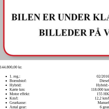
144.800,00
kr.
1. reg.:
02/201
Brændstof:
Diese
Hybrid:
Hybrid:
Kørte km:
118.000 k
Motor effekt:
155 H
Km/l:
12,2 km/
Gearkasse:
Manue
Antal gear:
6 gea