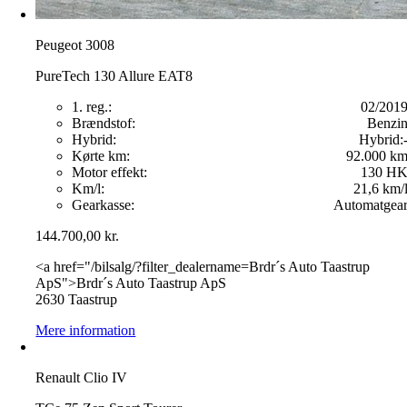
Peugeot 3008
PureTech 130 Allure EAT8
1. reg.:
02/201
Brændstof:
Benzi
Hybrid:
Hybrid:
Kørte km:
92.000 k
Motor effekt:
130 H
Km/l:
21,6 km/
Gearkasse:
Automatgea
144.700,00
kr.
<a href="/bilsalg/?filter_dealername=Brdr´s Auto Taastrup
ApS">Brdr´s Auto Taastrup ApS
2630 Taastrup
Mere information
Renault Clio IV