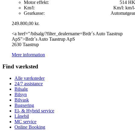
Motor effekt:
514 H
Km/l:
Km/l:
km/l
Gearkasse:
Automatgea
249.800,00
kr.
<a href="/bilsalg/?filter_dealername=Brdr´s Auto Taastrup
ApS">Brdr´s Auto Taastrup ApS
2630 Taastrup
Mere information
Find værksted
Alle værksteder
24/7 assistance
Bilsalg
Bilsyn
Bilvask
Bugsering
El- & Hybrid service
Lånebil
MC service
Online Booking