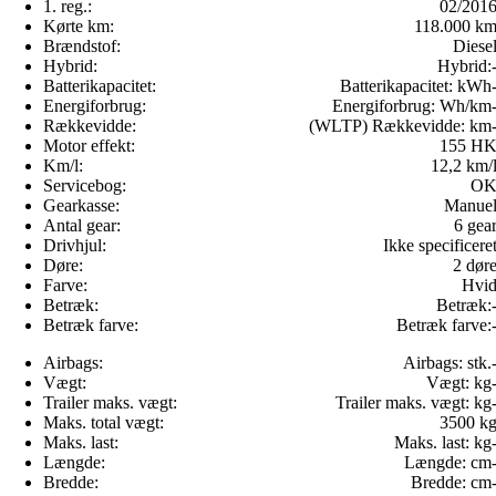
1. reg.:
02/201
Kørte km:
118.000 k
Brændstof:
Diese
Hybrid:
Hybrid:
Batterikapacitet:
Batterikapacitet:
kWh
Energiforbrug:
Energiforbrug:
Wh/km
Rækkevidde:
(WLTP) Rækkevidde:
km
Motor effekt:
155 H
Km/l:
12,2 km/
Servicebog:
O
Gearkasse:
Manue
Antal gear:
6 gea
Drivhjul:
Ikke specificere
Døre:
2 dør
Farve:
Hvi
Betræk:
Betræk:
Betræk farve:
Betræk farve:
Airbags:
Airbags:
stk.
Vægt:
Vægt:
kg
Trailer maks. vægt:
Trailer maks. vægt:
kg
Maks. total vægt:
3500 k
Maks. last:
Maks. last:
kg
Længde:
Længde:
cm
Bredde:
Bredde:
cm