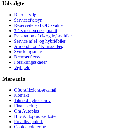
Udvalgte
Biler til salg
Serviceeftersyn
Reservedele af OE-kvalitet
3 års reservedelsgaranti
Reparation af el- og hybridbiler
Service af el- og hybridbiler
Aircondition / Klimaanlæg
Synsklargøring
Bremseeftersyn
Forsikringsskader
Vejhjælp
Mere info
Ofte stillede spørgsmål
Kontakt
Tilmeld nyhedsbrev
Finansiering
Om Autoplus
Bliv Autoplus værksted
Privatlivspolitik
Cookie erklæring