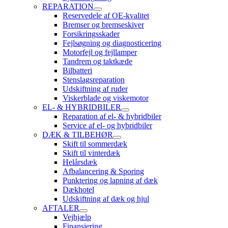
REPARATION
Reservedele af OE-kvalitet
Bremser og bremseskiver
Forsikringsskader
Fejlsøgning og diagnosticering
Motorfejl og fejllamper
Tandrem og taktkæde
Bilbatteri
Stenslagsreparation
Udskiftning af ruder
Viskerblade og viskemotor
EL- & HYBRIDBILER
Reparation af el- & hybridbiler
Service af el- og hybridbiler
DÆK & TILBEHØR
Skift til sommerdæk
Skift til vinterdæk
Helårsdæk
Afbalancering & Sporing
Punktering og lapning af dæk
Dækhotel
Udskiftning af dæk og hjul
AFTALER
Vejhjælp
Finansiering