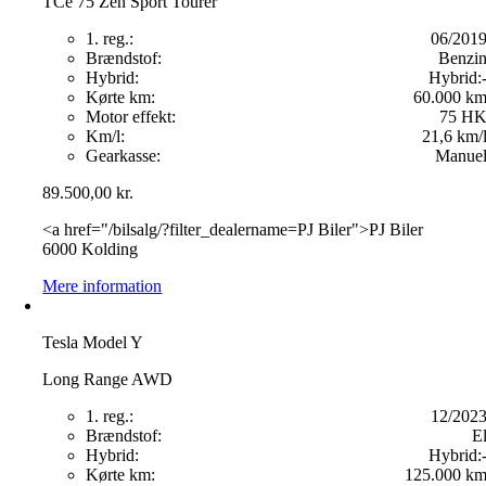
TCe 75 Zen Sport Tourer
1. reg.:
06/201
Brændstof:
Benzi
Hybrid:
Hybrid:
Kørte km:
60.000 k
Motor effekt:
75 H
Km/l:
21,6 km/
Gearkasse:
Manue
89.500,00
kr.
<a href="/bilsalg/?filter_dealername=PJ Biler">PJ Biler
6000 Kolding
Mere information
Tesla Model Y
Long Range AWD
1. reg.:
12/202
Brændstof:
E
Hybrid:
Hybrid:
Kørte km:
125.000 k