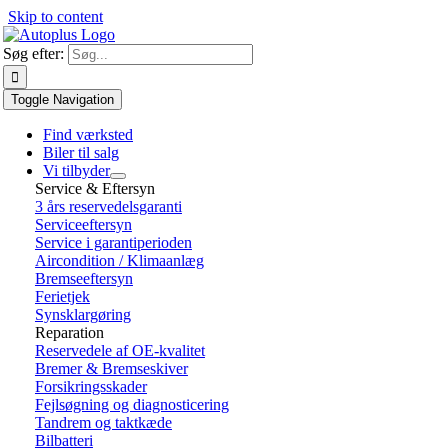
Skip to content
Søg efter:
Toggle Navigation
Find værksted
Biler til salg
Vi tilbyder
Service & Eftersyn
3 års reservedelsgaranti
Serviceeftersyn
Service i garantiperioden
Aircondition / Klimaanlæg
Bremseeftersyn
Ferietjek
Synsklargøring
Reparation
Reservedele af OE-kvalitet
Bremer & Bremseskiver
Forsikringsskader
Fejlsøgning og diagnosticering
Tandrem og taktkæde
Bilbatteri