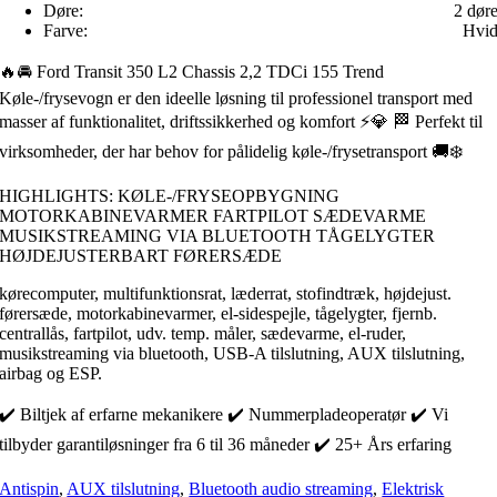
Døre:
2 dør
Farve:
Hvi
🔥🚘 Ford Transit 350 L2 Chassis 2,2 TDCi 155 Trend
Køle-/frysevogn er den ideelle løsning til professionel transport med
masser af funktionalitet, driftssikkerhed og komfort ⚡️💎 🏁 Perfekt til
virksomheder, der har behov for pålidelig køle-/frysetransport 🚚❄️
HIGHLIGHTS: KØLE-/FRYSEOPBYGNING
MOTORKABINEVARMER FARTPILOT SÆDEVARME
MUSIKSTREAMING VIA BLUETOOTH TÅGELYGTER
HØJDEJUSTERBART FØRERSÆDE
kørecomputer, multifunktionsrat, læderrat, stofindtræk, højdejust.
førersæde, motorkabinevarmer, el-sidespejle, tågelygter, fjernb.
centrallås, fartpilot, udv. temp. måler, sædevarme, el-ruder,
musikstreaming via bluetooth, USB-A tilslutning, AUX tilslutning,
airbag og ESP.
✔️ Biltjek af erfarne mekanikere ✔️ Nummerpladeoperatør ✔️ Vi
tilbyder garantiløsninger fra 6 til 36 måneder ✔️ 25+ Års erfaring
Antispin
,
AUX tilslutning
,
Bluetooth audio streaming
,
Elektrisk