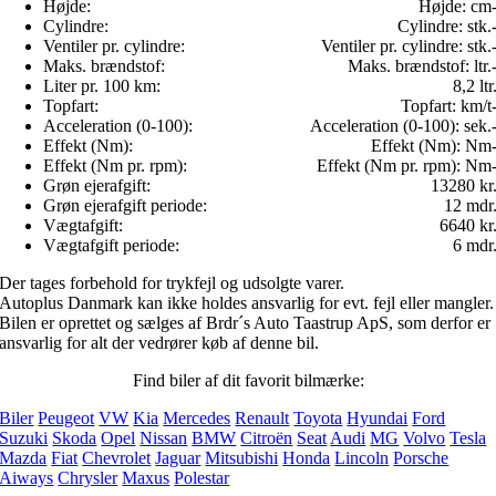
Højde:
Højde:
cm
Cylindre:
Cylindre:
stk.
Ventiler pr. cylindre:
Ventiler pr. cylindre:
stk.
Maks. brændstof:
Maks. brændstof:
ltr.
Liter pr. 100 km:
8,2 ltr
Topfart:
Topfart:
km/t
Acceleration (0-100):
Acceleration (0-100):
sek.
Effekt (Nm):
Effekt (Nm):
Nm
Effekt (Nm pr. rpm):
Effekt (Nm pr. rpm):
Nm
Grøn ejerafgift:
13280 kr
Grøn ejerafgift periode:
12 mdr
Vægtafgift:
6640 kr
Vægtafgift periode:
6 mdr
Der tages forbehold for trykfejl og udsolgte varer.
Autoplus Danmark kan ikke holdes ansvarlig for evt. fejl eller mangler.
Bilen er oprettet og sælges af Brdr´s Auto Taastrup ApS, som derfor er
ansvarlig for alt der vedrører køb af denne bil.
Find biler af dit favorit bilmærke:
Biler
Peugeot
VW
Kia
Mercedes
Renault
Toyota
Hyundai
Ford
Suzuki
Skoda
Opel
Nissan
BMW
Citroën
Seat
Audi
MG
Volvo
Tesla
Mazda
Fiat
Chevrolet
Jaguar
Mitsubishi
Honda
Lincoln
Porsche
Aiways
Chrysler
Maxus
Polestar