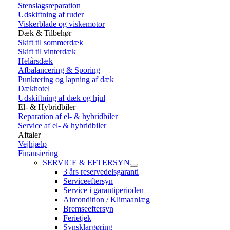
Stenslagsreparation
Udskiftning af ruder
Viskerblade og viskemotor
Dæk & Tilbehør
Skift til sommerdæk
Skift til vinterdæk
Helårsdæk
Afbalancering & Sporing
Punktering og lapning af dæk
Dækhotel
Udskiftning af dæk og hjul
El- & Hybridbiler
Reparation af el- & hybridbiler
Service af el- & hybridbiler
Aftaler
Vejhjælp
Finansiering
SERVICE & EFTERSYN
3 års reservedelsgaranti
Serviceeftersyn
Service i garantiperioden
Aircondition / Klimaanlæg
Bremseeftersyn
Ferietjek
Synsklargøring