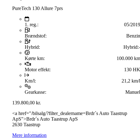
PureTech 130 Allure 7prs
1. reg.:
05/201
Brændstof:
Benzi
Hybrid:
Hybrid:
Kørte km:
100.000 k
Motor effekt:
130 H
Km/l:
21,2 km/
Gearkasse:
Manue
139.800,00
kr.
<a href="/bilsalg/?filter_dealername=Brdr´s Auto Taastrup
ApS">Brdr´s Auto Taastrup ApS
2630 Taastrup
Mere information