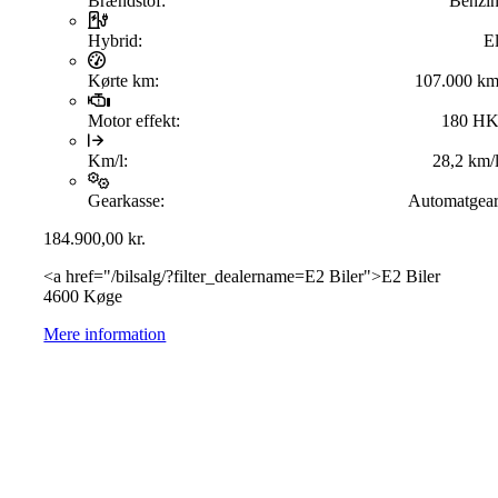
Brændstof:
Benzi
Hybrid:
E
Kørte km:
107.000 k
Motor effekt:
180 H
Km/l:
28,2 km/
Gearkasse:
Automatgea
184.900,00
kr.
<a href="/bilsalg/?filter_dealername=E2 Biler">E2 Biler
4600 Køge
Mere information