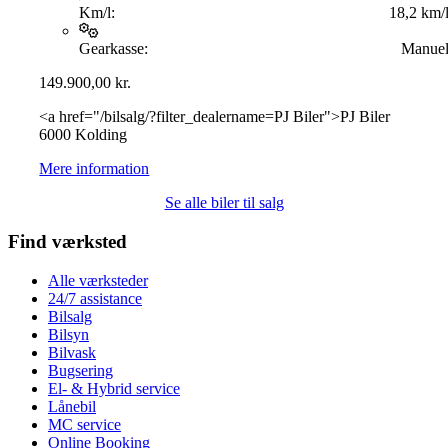
Km/l:
18,2 km/
Gearkasse:
Manue
149.900,00
kr.
<a href="/bilsalg/?filter_dealername=PJ Biler">PJ Biler
6000 Kolding
Mere information
Se alle biler til salg
Find værksted
Alle værksteder
24/7 assistance
Bilsalg
Bilsyn
Bilvask
Bugsering
El- & Hybrid service
Lånebil
MC service
Online Booking