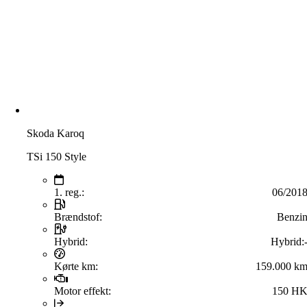
Skoda Karoq
TSi 150 Style
1. reg.:
06/201
Brændstof:
Benzi
Hybrid:
Hybrid:
Kørte km:
159.000 k
Motor effekt:
150 H