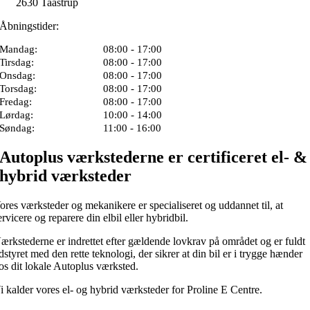
2630 Taastrup
Åbningstider:
Mandag:
08:00 - 17:00
Tirsdag:
08:00 - 17:00
Onsdag:
08:00 - 17:00
Torsdag:
08:00 - 17:00
Fredag:
08:00 - 17:00
Lørdag:
10:00 - 14:00
Søndag:
11:00 - 16:00
Autoplus værkstederne er certificeret el- &
hybrid værksteder
ores værksteder og mekanikere er specialiseret og uddannet til, at
ervicere og reparere din elbil eller hybridbil.
ærkstederne er indrettet efter gældende lovkrav på området og er fuldt
dstyret med den rette teknologi, der sikrer at din bil er i trygge hænder
os dit lokale Autoplus værksted.
i kalder vores el- og hybrid værksteder for Proline E Centre.