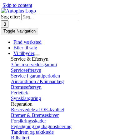
Skip to content
Søg efter:
Toggle Navigation
Find værksted
Biler til salg
Vi tilbyder
Service & Eftersyn
3 års reservedelsgaranti
Serviceeftersyn
Service i garantiperioden
Aircondition / Klimaanlæg
Bremseeftersyn
Ferietjek
Synsklargøring
Reparation
Reservedele af OE-kvalitet
Bremer & Bremseskiver
Forsikringsskader
Fejlsøgning og diagnosticering
Tandrem og taktkæde
Bilbatteri