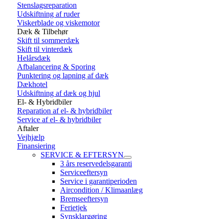
Stenslagsreparation
Udskiftning af ruder
Viskerblade og viskemotor
Dæk & Tilbehør
Skift til sommerdæk
Skift til vinterdæk
Helårsdæk
Afbalancering & Sporing
Punktering og lapning af dæk
Dækhotel
Udskiftning af dæk og hjul
El- & Hybridbiler
Reparation af el- & hybridbiler
Service af el- & hybridbiler
Aftaler
Vejhjælp
Finansiering
SERVICE & EFTERSYN
3 års reservedelsgaranti
Serviceeftersyn
Service i garantiperioden
Aircondition / Klimaanlæg
Bremseeftersyn
Ferietjek
Synsklargøring