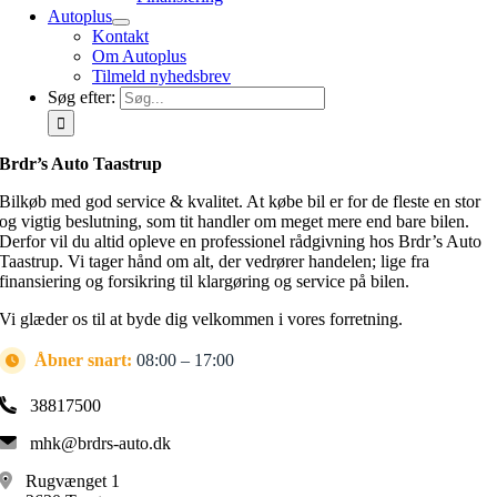
Autoplus
Kontakt
Om Autoplus
Tilmeld nyhedsbrev
Søg efter:
Brdr’s Auto Taastrup
Bilkøb med god service & kvalitet. At købe bil er for de fleste en stor
og vigtig beslutning, som tit handler om meget mere end bare bilen.
Derfor vil du altid opleve en professionel rådgivning hos Brdr’s Auto
Taastrup. Vi tager hånd om alt, der vedrører handelen; lige fra
finansiering og forsikring til klargøring og service på bilen.
Vi glæder os til at byde dig velkommen i vores forretning.
Åbner snart:
08:00 – 17:00
38817500
mhk@brdrs-auto.dk
Rugvænget 1