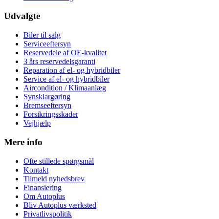
Udvalgte
Biler til salg
Serviceeftersyn
Reservedele af OE-kvalitet
3 års reservedelsgaranti
Reparation af el- og hybridbiler
Service af el- og hybridbiler
Aircondition / Klimaanlæg
Synsklargøring
Bremseeftersyn
Forsikringsskader
Vejhjælp
Mere info
Ofte stillede spørgsmål
Kontakt
Tilmeld nyhedsbrev
Finansiering
Om Autoplus
Bliv Autoplus værksted
Privatlivspolitik