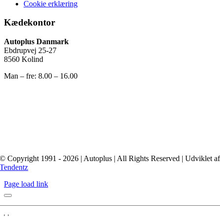
Cookie erklæring
Kædekontor
Autoplus Danmark
Ebdrupvej 25-27
8560 Kolind
Man – fre: 8.00 – 16.00
© Copyright 1991 - 2026 | Autoplus | All Rights Reserved | Udviklet a
Tendentz
Page load link
Interesseret
i: