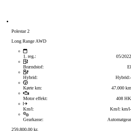
Polestar 2
Long Range AWD
1. reg.:
05/202
Brændstof:
E
Hybrid:
Hybrid:
Kørte km:
47.000 k
Motor effekt:
408 H
Km/l:
Km/l:
km/l
Gearkasse:
Automatgea
259.800,00
kr.