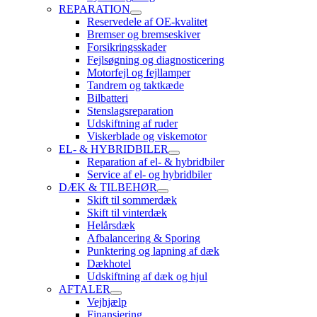
REPARATION
Reservedele af OE-kvalitet
Bremser og bremseskiver
Forsikringsskader
Fejlsøgning og diagnosticering
Motorfejl og fejllamper
Tandrem og taktkæde
Bilbatteri
Stenslagsreparation
Udskiftning af ruder
Viskerblade og viskemotor
EL- & HYBRIDBILER
Reparation af el- & hybridbiler
Service af el- og hybridbiler
DÆK & TILBEHØR
Skift til sommerdæk
Skift til vinterdæk
Helårsdæk
Afbalancering & Sporing
Punktering og lapning af dæk
Dækhotel
Udskiftning af dæk og hjul
AFTALER
Vejhjælp
Finansiering