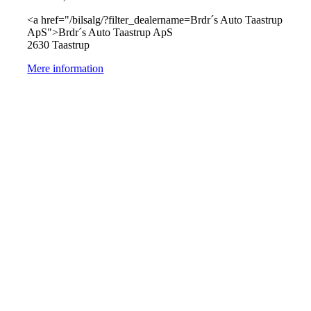
<a href="/bilsalg/?filter_dealername=Brdr´s Auto Taastrup
ApS">Brdr´s Auto Taastrup ApS
2630 Taastrup
Mere information