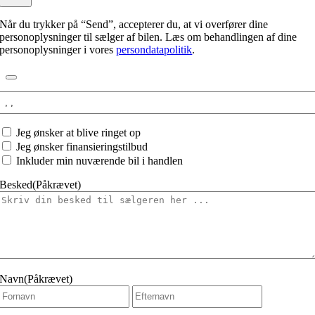
Når du trykker på “Send”, accepterer du, at vi overfører dine
personoplysninger til sælger af bilen. Læs om behandlingen af dine
personoplysninger i vores
persondatapolitik
.
Interesseret
i:
Jeg
Jeg ønsker at blive ringet op
ønsker
Jeg ønsker finansieringstilbud
at
Inkluder min nuværende bil i handlen
Besked
(Påkrævet)
Navn
(Påkrævet)
Fornavn
Efternavn