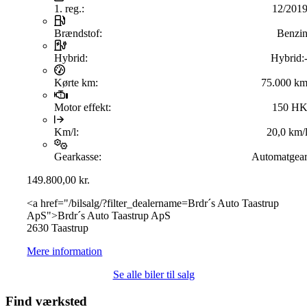
1. reg.:
12/201
Brændstof:
Benzi
Hybrid:
Hybrid:
Kørte km:
75.000 k
Motor effekt:
150 H
Km/l:
20,0 km/
Gearkasse:
Automatgea
149.800,00
kr.
<a href="/bilsalg/?filter_dealername=Brdr´s Auto Taastrup
ApS">Brdr´s Auto Taastrup ApS
2630 Taastrup
Mere information
Se alle biler til salg
Find værksted