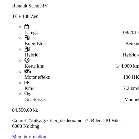
Renault Scenic IV
TCe 130 Zen
1. reg.:
08/201
Brændstof:
Benzi
Hybrid:
Hybrid:
Kørte km:
144.000 k
Motor effekt:
130 H
Km/l:
17,2 km/
Gearkasse:
Manue
84.500,00
kr.
<a href="/bilsalg/?filter_dealername=PJ Biler">PJ Biler
6000 Kolding
Mere information