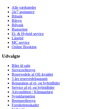
Alle værksteder
24/7 assistance
Bilsalg
Bilsyn
Bilvask
Bugsering
El- & Hybrid service
Lånebil
MC service
Online Booking
Udvalgte
Biler til salg
Serviceeftersyn
Reservedele af OE-kvalitet
3 års reservedelsgaranti
Reparation af el- og hybridbiler
Service af el- og hybridbiler
Aircondition / Klimaanlæg
Synsklargøring
Bremseeftersyn
Forsikringsskader