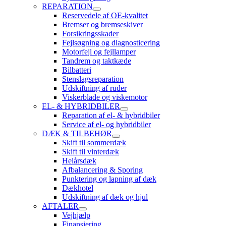
REPARATION
Reservedele af OE-kvalitet
Bremser og bremseskiver
Forsikringsskader
Fejlsøgning og diagnosticering
Motorfejl og fejllamper
Tandrem og taktkæde
Bilbatteri
Stenslagsreparation
Udskiftning af ruder
Viskerblade og viskemotor
EL- & HYBRIDBILER
Reparation af el- & hybridbiler
Service af el- og hybridbiler
DÆK & TILBEHØR
Skift til sommerdæk
Skift til vinterdæk
Helårsdæk
Afbalancering & Sporing
Punktering og lapning af dæk
Dækhotel
Udskiftning af dæk og hjul
AFTALER
Vejhjælp
Finansiering