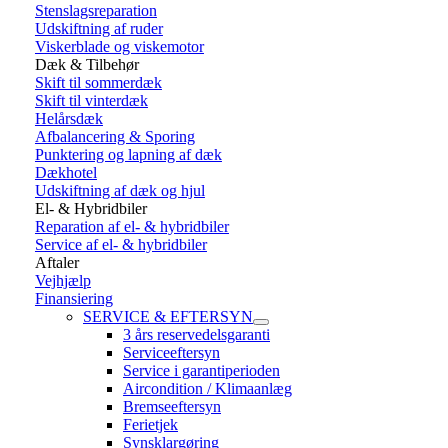
Stenslagsreparation
Udskiftning af ruder
Viskerblade og viskemotor
Dæk & Tilbehør
Skift til sommerdæk
Skift til vinterdæk
Helårsdæk
Afbalancering & Sporing
Punktering og lapning af dæk
Dækhotel
Udskiftning af dæk og hjul
El- & Hybridbiler
Reparation af el- & hybridbiler
Service af el- & hybridbiler
Aftaler
Vejhjælp
Finansiering
SERVICE & EFTERSYN
3 års reservedelsgaranti
Serviceeftersyn
Service i garantiperioden
Aircondition / Klimaanlæg
Bremseeftersyn
Ferietjek
Synsklargøring