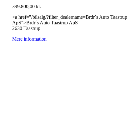
399.800,00
kr.
<a href="/bilsalg/?filter_dealername=Brdr´s Auto Taastrup
ApS">Brdr´s Auto Taastrup ApS
2630 Taastrup
Mere information