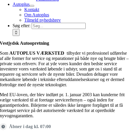
Autoplus
Kontakt
Om Autoplus
Tilmeld nyhedsbrev
Søg efter:
Vestjydsk Autoopretning
Som
AUTOPLUS VÆRKSTED
tilbyder vi professionel udførelse
af alle former for service og reparationer på både nye og brugte biler –
private som erhverv. For at yde vores kunder den bedste service
investerer vores værksted løbende i udstyr, som gør os i stand til at
reparere og servicere selv de nyeste biler. Desuden deltager vore
mekanikere løbende i tekniske efteruddannelseskurser og er dermed
fortrolige med de nyeste teknologier.
Med EU-loven, der blev indført pr. 1. januar 2003 kan kunderne frit
vælge værksted til at foretage serviceeftersyn – også inden for
garantiperioden. Bilejerne er således ikke længere forpligtet til at få
foretaget service på det autoriserede værksted for at opretholde
nyvognsgarantien.
Åbner i dag kl. 07:00