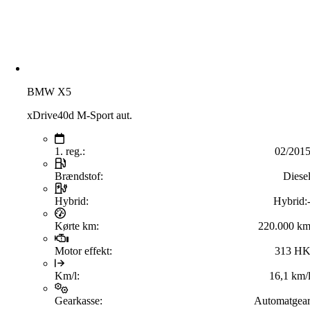
BMW X5
xDrive40d M-Sport aut.
1. reg.:
02/201
Brændstof:
Diese
Hybrid:
Hybrid:
Kørte km:
220.000 k
Motor effekt:
313 H
Km/l:
16,1 km/
Gearkasse:
Automatgea