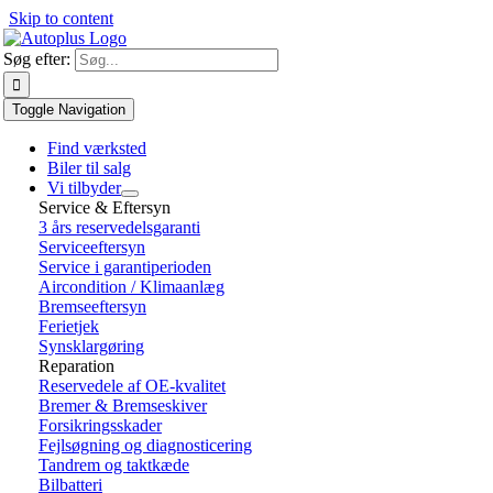
Skip to content
Søg efter:
Toggle Navigation
Find værksted
Biler til salg
Vi tilbyder
Service & Eftersyn
3 års reservedelsgaranti
Serviceeftersyn
Service i garantiperioden
Aircondition / Klimaanlæg
Bremseeftersyn
Ferietjek
Synsklargøring
Reparation
Reservedele af OE-kvalitet
Bremer & Bremseskiver
Forsikringsskader
Fejlsøgning og diagnosticering
Tandrem og taktkæde
Bilbatteri