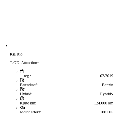
Kia Rio
T-GDi Attraction+
1. reg.:
02/201
Brændstof:
Benzi
Hybrid:
Hybrid:
Kørte km:
124.000 k
Motor effekt:
100 H