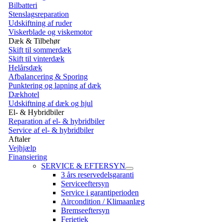
Bilbatteri
Stenslagsreparation
Udskiftning af ruder
Viskerblade og viskemotor
Dæk & Tilbehør
Skift til sommerdæk
Skift til vinterdæk
Helårsdæk
Afbalancering & Sporing
Punktering og lapning af dæk
Dækhotel
Udskiftning af dæk og hjul
El- & Hybridbiler
Reparation af el- & hybridbiler
Service af el- & hybridbiler
Aftaler
Vejhjælp
Finansiering
SERVICE & EFTERSYN
3 års reservedelsgaranti
Serviceeftersyn
Service i garantiperioden
Aircondition / Klimaanlæg
Bremseeftersyn
Ferietjek