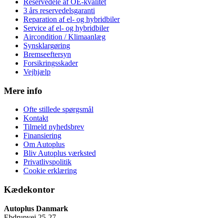
Reservedele af OE-kvalitet
3 års reservedelsgaranti
Reparation af el- og hybridbiler
Service af el- og hybridbiler
Aircondition / Klimaanlæg
Synsklargøring
Bremseeftersyn
Forsikringsskader
Vejhjælp
Mere info
Ofte stillede spørgsmål
Kontakt
Tilmeld nyhedsbrev
Finansiering
Om Autoplus
Bliv Autoplus værksted
Privatlivspolitik
Cookie erklæring
Kædekontor
Autoplus Danmark
Ebdrupvej 25-27