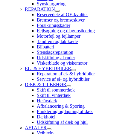
Synsklargøring
REPARATION
Reservedele af OE-kvalitet
Bremser og bremseskiver
Forsikringsskader
Fejlsøgning og diagnosticering
Motorfejl og fejllamper
Tandrem og taktkæde
Bilbatteri
Stenslagsreparation
Udskiftning af ruder
Viskerblade og viskemotor
EL- & HYBRIDBILER
Reparation af el- & hybridbiler
Service af el- og hybridbiler
DÆK & TILBEHØR
Skift til sommerdæk
Skift til vinterdæk
Helårsdæk
Afbalancering & Sporing
Punktering og lapning af dæk
Dækhotel
Udskiftning af dæk og hjul
AFTALER
Vejhjælp