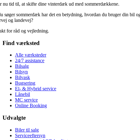
r nu tid til, at skifte dine vinterdæk ud med sommerdækkene.
u søger sommerdæk har det en betydning, hvordan du bruger din bil og 
vej og landevej?
kt for råd og vejledning.
Find værksted
Alle værksteder
24/7 assistance
Bilsalg
Bilsyn
Bilvask
Bugsering
El- & Hybrid service
Lånebil
MC service
Online Booking
Udvalgte
Biler til salg
Serviceeftersyn