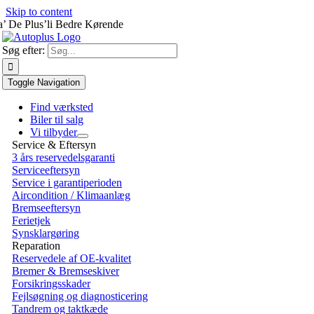
Skip to content
a’ De Plus’li Bedre Kørende
Søg efter:
Toggle Navigation
Find værksted
Biler til salg
Vi tilbyder
Service & Eftersyn
3 års reservedelsgaranti
Serviceeftersyn
Service i garantiperioden
Aircondition / Klimaanlæg
Bremseeftersyn
Ferietjek
Synsklargøring
Reparation
Reservedele af OE-kvalitet
Bremer & Bremseskiver
Forsikringsskader
Fejlsøgning og diagnosticering
Tandrem og taktkæde