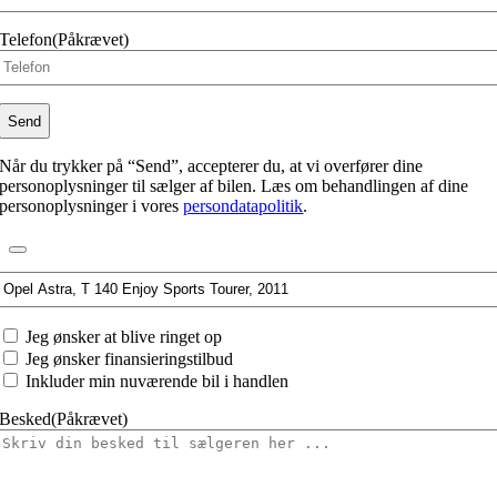
Telefon
(Påkrævet)
Når du trykker på “Send”, accepterer du, at vi overfører dine
personoplysninger til sælger af bilen. Læs om behandlingen af dine
personoplysninger i vores
persondatapolitik
.
Interesseret
i:
Jeg
Jeg ønsker at blive ringet op
ønsker
Jeg ønsker finansieringstilbud
at
Inkluder min nuværende bil i handlen
Besked
(Påkrævet)