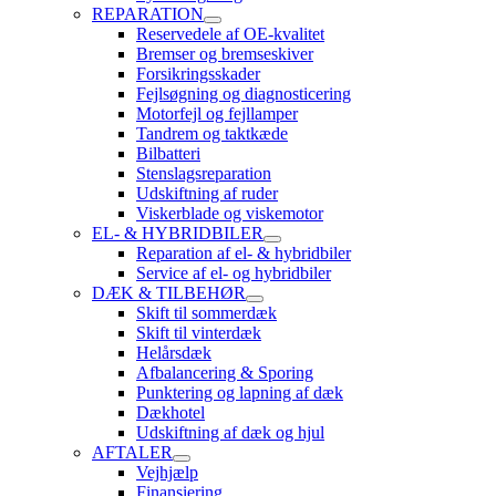
REPARATION
Reservedele af OE-kvalitet
Bremser og bremseskiver
Forsikringsskader
Fejlsøgning og diagnosticering
Motorfejl og fejllamper
Tandrem og taktkæde
Bilbatteri
Stenslagsreparation
Udskiftning af ruder
Viskerblade og viskemotor
EL- & HYBRIDBILER
Reparation af el- & hybridbiler
Service af el- og hybridbiler
DÆK & TILBEHØR
Skift til sommerdæk
Skift til vinterdæk
Helårsdæk
Afbalancering & Sporing
Punktering og lapning af dæk
Dækhotel
Udskiftning af dæk og hjul
AFTALER
Vejhjælp
Finansiering