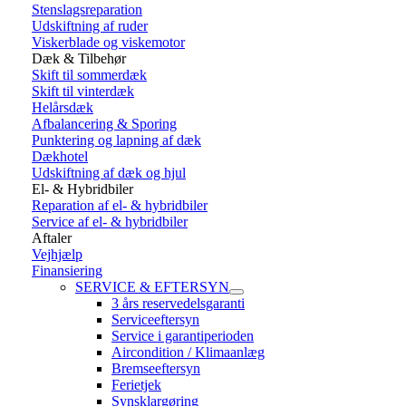
Stenslagsreparation
Udskiftning af ruder
Viskerblade og viskemotor
Dæk & Tilbehør
Skift til sommerdæk
Skift til vinterdæk
Helårsdæk
Afbalancering & Sporing
Punktering og lapning af dæk
Dækhotel
Udskiftning af dæk og hjul
El- & Hybridbiler
Reparation af el- & hybridbiler
Service af el- & hybridbiler
Aftaler
Vejhjælp
Finansiering
SERVICE & EFTERSYN
3 års reservedelsgaranti
Serviceeftersyn
Service i garantiperioden
Aircondition / Klimaanlæg
Bremseeftersyn
Ferietjek
Synsklargøring