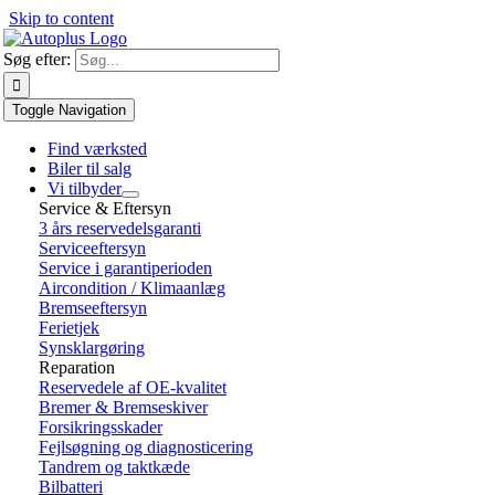
Skip to content
Søg efter:
Toggle Navigation
Find værksted
Biler til salg
Vi tilbyder
Service & Eftersyn
3 års reservedelsgaranti
Serviceeftersyn
Service i garantiperioden
Aircondition / Klimaanlæg
Bremseeftersyn
Ferietjek
Synsklargøring
Reparation
Reservedele af OE-kvalitet
Bremer & Bremseskiver
Forsikringsskader
Fejlsøgning og diagnosticering
Tandrem og taktkæde
Bilbatteri