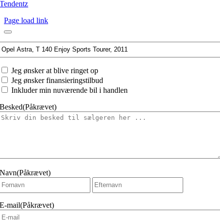
Tendentz
Page load link
Interesseret
i:
Jeg
Jeg ønsker at blive ringet op
ønsker
Jeg ønsker finansieringstilbud
at
Inkluder min nuværende bil i handlen
Besked
(Påkrævet)
Navn
(Påkrævet)
Fornavn
Efternavn
E-mail
(Påkrævet)