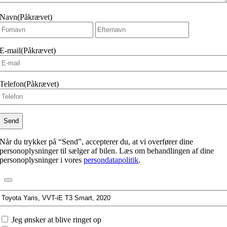
Navn
(Påkrævet)
Fornavn
Efternavn
E-mail
(Påkrævet)
Telefon
(Påkrævet)
Når du trykker på “Send”, accepterer du, at vi overfører dine
personoplysninger til sælger af bilen. Læs om behandlingen af dine
personoplysninger i vores
persondatapolitik
.
Interesseret
i:
Jeg
Jeg ønsker at blive ringet op