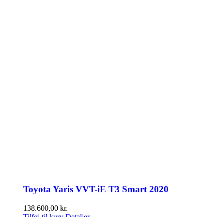
Toyota Yaris VVT-iE T3 Smart 2020
138.600,00
kr.
Tilføj til kurv
Detaljer