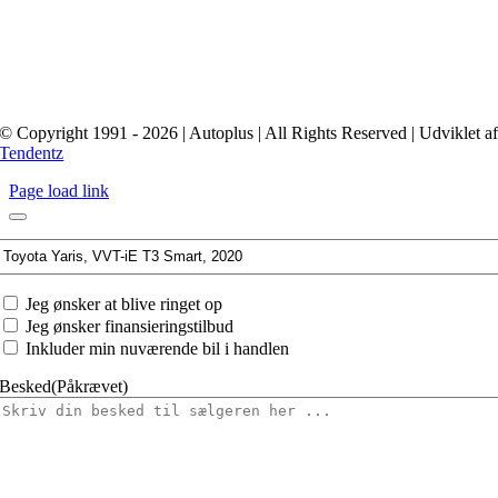
© Copyright 1991 - 2026 | Autoplus | All Rights Reserved | Udviklet a
Tendentz
Page load link
Interesseret
i:
Jeg
Jeg ønsker at blive ringet op
ønsker
Jeg ønsker finansieringstilbud
at
Inkluder min nuværende bil i handlen
Besked
(Påkrævet)