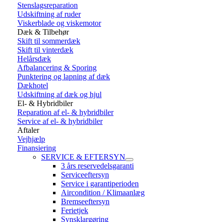
Stenslagsreparation
Udskiftning af ruder
Viskerblade og viskemotor
Dæk & Tilbehør
Skift til sommerdæk
Skift til vinterdæk
Helårsdæk
Afbalancering & Sporing
Punktering og lapning af dæk
Dækhotel
Udskiftning af dæk og hjul
El- & Hybridbiler
Reparation af el- & hybridbiler
Service af el- & hybridbiler
Aftaler
Vejhjælp
Finansiering
SERVICE & EFTERSYN
3 års reservedelsgaranti
Serviceeftersyn
Service i garantiperioden
Aircondition / Klimaanlæg
Bremseeftersyn
Ferietjek
Synsklargøring