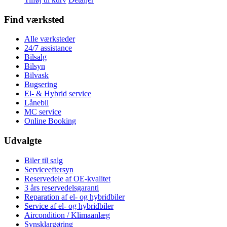
Find værksted
Alle værksteder
24/7 assistance
Bilsalg
Bilsyn
Bilvask
Bugsering
El- & Hybrid service
Lånebil
MC service
Online Booking
Udvalgte
Biler til salg
Serviceeftersyn
Reservedele af OE-kvalitet
3 års reservedelsgaranti
Reparation af el- og hybridbiler
Service af el- og hybridbiler
Aircondition / Klimaanlæg
Synsklargøring