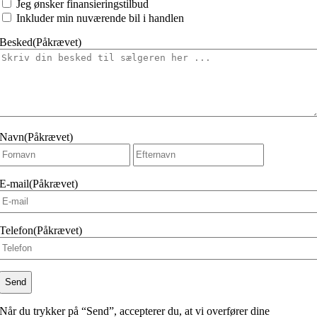
ønsker
Jeg ønsker finansieringstilbud
at
Inkluder min nuværende bil i handlen
Besked
(Påkrævet)
Navn
(Påkrævet)
Fornavn
Efternavn
E-mail
(Påkrævet)
Telefon
(Påkrævet)
Når du trykker på “Send”, accepterer du, at vi overfører dine