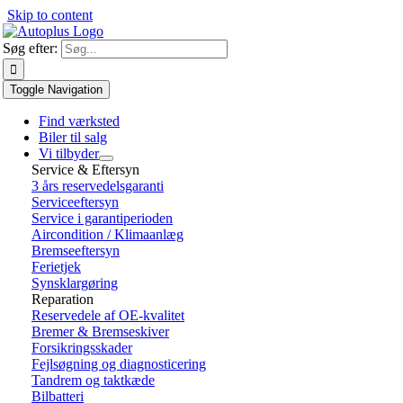
Skip to content
Søg efter:
Toggle Navigation
Find værksted
Biler til salg
Vi tilbyder
Service & Eftersyn
3 års reservedelsgaranti
Serviceeftersyn
Service i garantiperioden
Aircondition / Klimaanlæg
Bremseeftersyn
Ferietjek
Synsklargøring
Reparation
Reservedele af OE-kvalitet
Bremer & Bremseskiver
Forsikringsskader
Fejlsøgning og diagnosticering
Tandrem og taktkæde
Bilbatteri