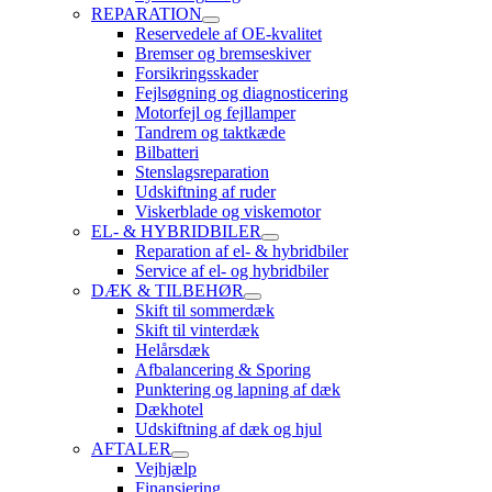
REPARATION
Reservedele af OE-kvalitet
Bremser og bremseskiver
Forsikringsskader
Fejlsøgning og diagnosticering
Motorfejl og fejllamper
Tandrem og taktkæde
Bilbatteri
Stenslagsreparation
Udskiftning af ruder
Viskerblade og viskemotor
EL- & HYBRIDBILER
Reparation af el- & hybridbiler
Service af el- og hybridbiler
DÆK & TILBEHØR
Skift til sommerdæk
Skift til vinterdæk
Helårsdæk
Afbalancering & Sporing
Punktering og lapning af dæk
Dækhotel
Udskiftning af dæk og hjul
AFTALER
Vejhjælp
Finansiering