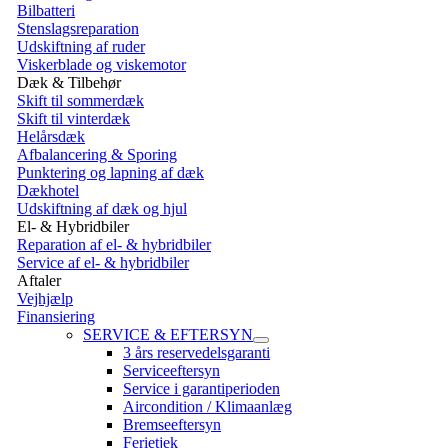
Bilbatteri
Stenslagsreparation
Udskiftning af ruder
Viskerblade og viskemotor
Dæk & Tilbehør
Skift til sommerdæk
Skift til vinterdæk
Helårsdæk
Afbalancering & Sporing
Punktering og lapning af dæk
Dækhotel
Udskiftning af dæk og hjul
El- & Hybridbiler
Reparation af el- & hybridbiler
Service af el- & hybridbiler
Aftaler
Vejhjælp
Finansiering
SERVICE & EFTERSYN
3 års reservedelsgaranti
Serviceeftersyn
Service i garantiperioden
Aircondition / Klimaanlæg
Bremseeftersyn
Ferietjek