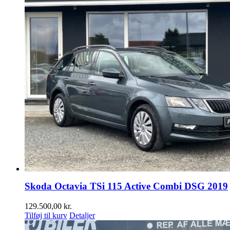
Skoda Octavia TSi 115 Active Combi DSG 2019
129.500,00
kr.
Tilføj til kurv
Detaljer