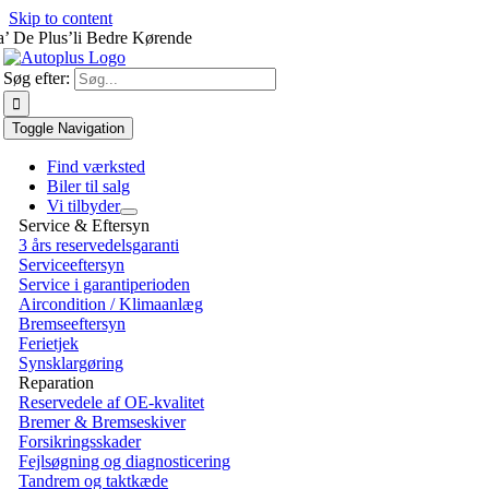
Skip to content
a’ De Plus’li Bedre Kørende
Søg efter:
Toggle Navigation
Find værksted
Biler til salg
Vi tilbyder
Service & Eftersyn
3 års reservedelsgaranti
Serviceeftersyn
Service i garantiperioden
Aircondition / Klimaanlæg
Bremseeftersyn
Ferietjek
Synsklargøring
Reparation
Reservedele af OE-kvalitet
Bremer & Bremseskiver
Forsikringsskader
Fejlsøgning og diagnosticering
Tandrem og taktkæde