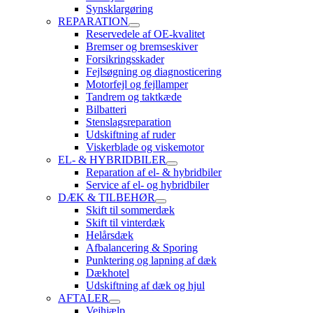
Synsklargøring
REPARATION
Reservedele af OE-kvalitet
Bremser og bremseskiver
Forsikringsskader
Fejlsøgning og diagnosticering
Motorfejl og fejllamper
Tandrem og taktkæde
Bilbatteri
Stenslagsreparation
Udskiftning af ruder
Viskerblade og viskemotor
EL- & HYBRIDBILER
Reparation af el- & hybridbiler
Service af el- og hybridbiler
DÆK & TILBEHØR
Skift til sommerdæk
Skift til vinterdæk
Helårsdæk
Afbalancering & Sporing
Punktering og lapning af dæk
Dækhotel
Udskiftning af dæk og hjul
AFTALER
Vejhjælp