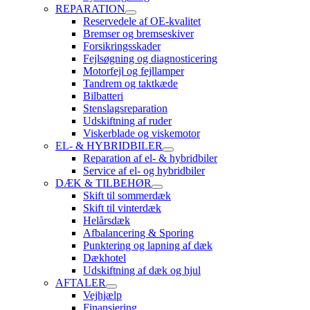
REPARATION
Reservedele af OE-kvalitet
Bremser og bremseskiver
Forsikringsskader
Fejlsøgning og diagnosticering
Motorfejl og fejllamper
Tandrem og taktkæde
Bilbatteri
Stenslagsreparation
Udskiftning af ruder
Viskerblade og viskemotor
EL- & HYBRIDBILER
Reparation af el- & hybridbiler
Service af el- og hybridbiler
DÆK & TILBEHØR
Skift til sommerdæk
Skift til vinterdæk
Helårsdæk
Afbalancering & Sporing
Punktering og lapning af dæk
Dækhotel
Udskiftning af dæk og hjul
AFTALER
Vejhjælp
Finansiering