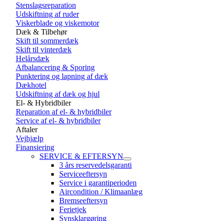
Stenslagsreparation
Udskiftning af ruder
Viskerblade og viskemotor
Dæk & Tilbehør
Skift til sommerdæk
Skift til vinterdæk
Helårsdæk
Afbalancering & Sporing
Punktering og lapning af dæk
Dækhotel
Udskiftning af dæk og hjul
El- & Hybridbiler
Reparation af el- & hybridbiler
Service af el- & hybridbiler
Aftaler
Vejhjælp
Finansiering
SERVICE & EFTERSYN
3 års reservedelsgaranti
Serviceeftersyn
Service i garantiperioden
Aircondition / Klimaanlæg
Bremseeftersyn
Ferietjek
Synsklargøring