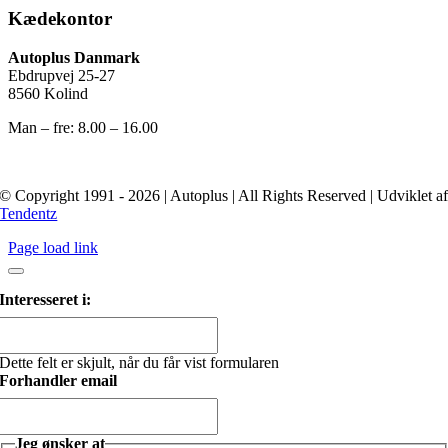
Kædekontor
Autoplus Danmark
Ebdrupvej 25-27
8560 Kolind
Man – fre: 8.00 – 16.00
© Copyright 1991 - 2026 | Autoplus | All Rights Reserved | Udviklet a
Tendentz
Page load link
Interesseret i:
Dette felt er skjult, når du får vist formularen
Forhandler email
Jeg ønsker at