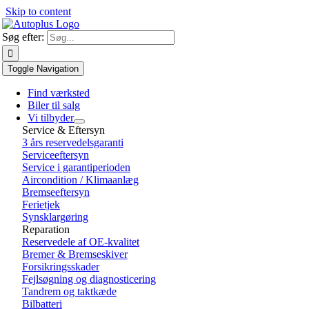
Skip to content
Søg efter:
Toggle Navigation
Find værksted
Biler til salg
Vi tilbyder
Service & Eftersyn
3 års reservedelsgaranti
Serviceeftersyn
Service i garantiperioden
Aircondition / Klimaanlæg
Bremseeftersyn
Ferietjek
Synsklargøring
Reparation
Reservedele af OE-kvalitet
Bremer & Bremseskiver
Forsikringsskader
Fejlsøgning og diagnosticering
Tandrem og taktkæde
Bilbatteri