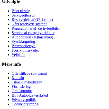
Udvalgte
Biler til salg
Serviceeftersyn
Reservedele af OE-kvalitet
3 års reservedelsgaranti
Reparation af el- og hybridbiler
Service af el- og hybridbiler
Aircondition / Klimaanlæg
Synsklargøring
Bremseeftersyn
Forsikringsskader
Vejhjælp
Mere info
Ofte stillede spørgsmål
Kontakt
Tilmeld nyhedsbrev
Finansiering
Om Autoplus
Bliv Autoplus værksted
Privatlivspolitik
Cookie erklæring