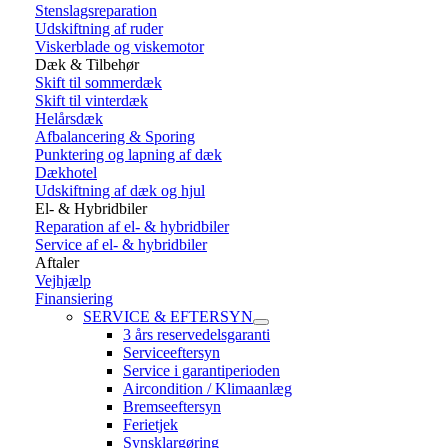
Stenslagsreparation
Udskiftning af ruder
Viskerblade og viskemotor
Dæk & Tilbehør
Skift til sommerdæk
Skift til vinterdæk
Helårsdæk
Afbalancering & Sporing
Punktering og lapning af dæk
Dækhotel
Udskiftning af dæk og hjul
El- & Hybridbiler
Reparation af el- & hybridbiler
Service af el- & hybridbiler
Aftaler
Vejhjælp
Finansiering
SERVICE & EFTERSYN
3 års reservedelsgaranti
Serviceeftersyn
Service i garantiperioden
Aircondition / Klimaanlæg
Bremseeftersyn
Ferietjek
Synsklargøring