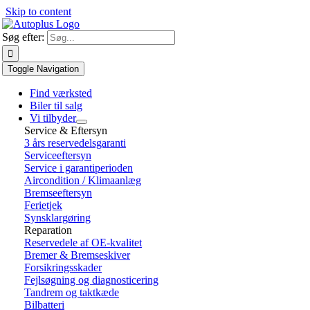
Skip to content
Søg efter:
Toggle Navigation
Find værksted
Biler til salg
Vi tilbyder
Service & Eftersyn
3 års reservedelsgaranti
Serviceeftersyn
Service i garantiperioden
Aircondition / Klimaanlæg
Bremseeftersyn
Ferietjek
Synsklargøring
Reparation
Reservedele af OE-kvalitet
Bremer & Bremseskiver
Forsikringsskader
Fejlsøgning og diagnosticering
Tandrem og taktkæde
Bilbatteri