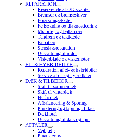
REPARATION
Reservedele af OE-kvalitet
Bremser og bremseskiver
Forsikringsskader
Fejlsøgning og diagnosticering
Motorfejl og fejllamper
Tandrem og taktkæde
Bilbatteri
Stenslagsreparation
Udskiftning af ruder
Viskerblade og viskemotor
EL- & HYBRIDBILER
Reparation af el- & hybridbiler
Service af el- og hybridbiler
DÆK & TILBEHØR
Skift til sommerdæk
Skift til vinterdæk
Helårsdæk
Afbalancering & Sporing
Punktering og lapning af dæk
Dækhotel
Udskiftning af dæk og hjul
AFTALER
Vejhjælp
Finansiering