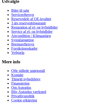
Udvalgte
Biler til salg
Serviceeftersyn
Reservedele af OE-kvalitet
3 års reservedelsgaranti
Reparation af el- og hybridbiler
Service af el- og hybridbiler
Aircondition / Klimaanlæg
Synsklargøring
Bremseeftersyn
Forsikringsskader
Vejhjælp
Mere info
Ofte stillede spørgsmål
Kontakt
Tilmeld nyhedsbrev
Finansiering
Om Autoplus
Bliv Autoplus værksted
Privatlivspolitik
Cookie erklæring