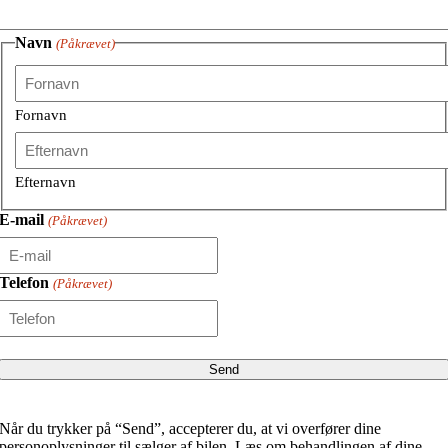
Navn
(Påkrævet)
Fornavn
Efternavn
E-mail
(Påkrævet)
Telefon
(Påkrævet)
Når du trykker på “Send”, accepterer du, at vi overfører dine
personoplysninger til sælger af bilen. Læs om behandlingen af dine