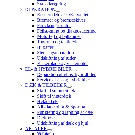
Synsklargøring
REPARATION
Reservedele af OE-kvalitet
Bremser og bremseskiver
Forsikringsskader
Fejlsøgning og diagnosticering
Motorfejl og fejllamper
Tandrem og taktkæde
Bilbatteri
Stenslagsreparation
Udskiftning af ruder
Viskerblade og viskemotor
EL- & HYBRIDBILER
Reparation af el- & hybridbiler
Service af el- og hybridbiler
DÆK & TILBEHØR
Skift til sommerdæk
Skift til vinterdæk
Helårsdæk
Afbalancering & Sporing
Punktering og lapning af dæk
Dækhotel
Udskiftning af dæk og hjul
AFTALER
Vejhjælp