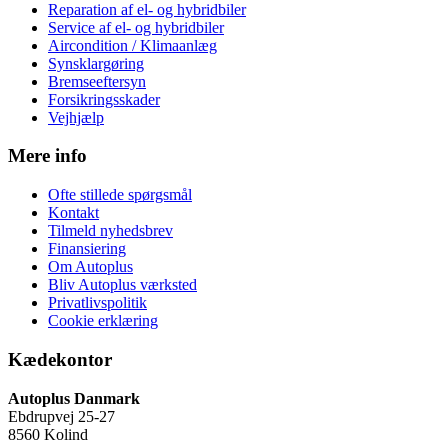
Reparation af el- og hybridbiler
Service af el- og hybridbiler
Aircondition / Klimaanlæg
Synsklargøring
Bremseeftersyn
Forsikringsskader
Vejhjælp
Mere info
Ofte stillede spørgsmål
Kontakt
Tilmeld nyhedsbrev
Finansiering
Om Autoplus
Bliv Autoplus værksted
Privatlivspolitik
Cookie erklæring
Kædekontor
Autoplus Danmark
Ebdrupvej 25-27
8560 Kolind