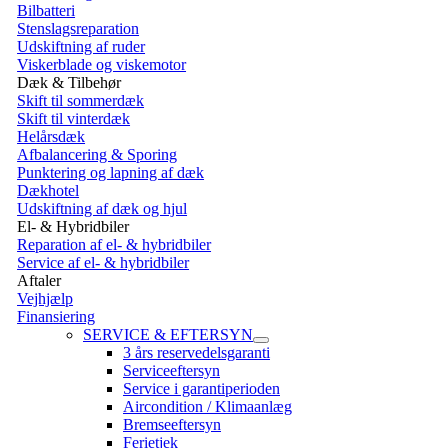
Bilbatteri
Stenslagsreparation
Udskiftning af ruder
Viskerblade og viskemotor
Dæk & Tilbehør
Skift til sommerdæk
Skift til vinterdæk
Helårsdæk
Afbalancering & Sporing
Punktering og lapning af dæk
Dækhotel
Udskiftning af dæk og hjul
El- & Hybridbiler
Reparation af el- & hybridbiler
Service af el- & hybridbiler
Aftaler
Vejhjælp
Finansiering
SERVICE & EFTERSYN
3 års reservedelsgaranti
Serviceeftersyn
Service i garantiperioden
Aircondition / Klimaanlæg
Bremseeftersyn
Ferietjek