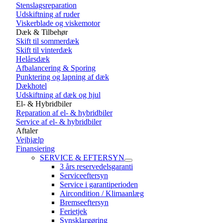
Stenslagsreparation
Udskiftning af ruder
Viskerblade og viskemotor
Dæk & Tilbehør
Skift til sommerdæk
Skift til vinterdæk
Helårsdæk
Afbalancering & Sporing
Punktering og lapning af dæk
Dækhotel
Udskiftning af dæk og hjul
El- & Hybridbiler
Reparation af el- & hybridbiler
Service af el- & hybridbiler
Aftaler
Vejhjælp
Finansiering
SERVICE & EFTERSYN
3 års reservedelsgaranti
Serviceeftersyn
Service i garantiperioden
Aircondition / Klimaanlæg
Bremseeftersyn
Ferietjek
Synsklargøring