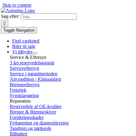
Skip to content
Søg efter:
Toggle Navigation
Find værksted
Biler til salg
Vi tilbyder
Service & Eftersyn
3 års reservedelsgaranti
Serviceeftersyn
Service i garantiperioden
Aircondition / Klimaanlæg
Bremseeftersyn
Ferietjek
Synsklargøring
Reparation
Reservedele af OE-kvalitet
Bremer & Bremseskiver
Forsikringsskader
Fejlsøgning og diagnosticering
Tandrem og taktkæde
Bilbatteri