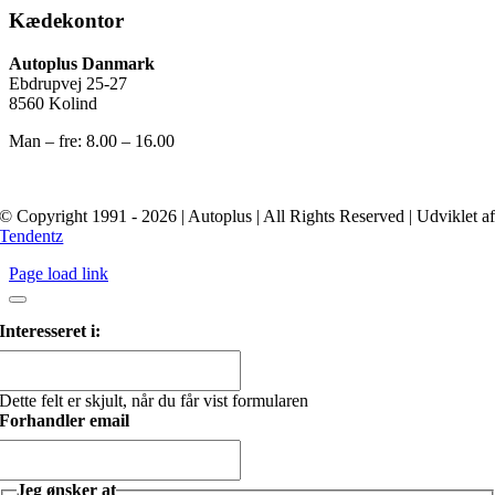
Kædekontor
Autoplus Danmark
Ebdrupvej 25-27
8560 Kolind
Man – fre: 8.00 – 16.00
© Copyright 1991 - 2026 | Autoplus | All Rights Reserved | Udviklet a
Tendentz
Page load link
Interesseret i:
Dette felt er skjult, når du får vist formularen
Forhandler email
Jeg ønsker at