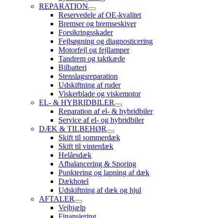
REPARATION
Reservedele af OE-kvalitet
Bremser og bremseskiver
Forsikringsskader
Fejlsøgning og diagnosticering
Motorfejl og fejllamper
Tandrem og taktkæde
Bilbatteri
Stenslagsreparation
Udskiftning af ruder
Viskerblade og viskemotor
EL- & HYBRIDBILER
Reparation af el- & hybridbiler
Service af el- og hybridbiler
DÆK & TILBEHØR
Skift til sommerdæk
Skift til vinterdæk
Helårsdæk
Afbalancering & Sporing
Punktering og lapning af dæk
Dækhotel
Udskiftning af dæk og hjul
AFTALER
Vejhjælp
Finansiering