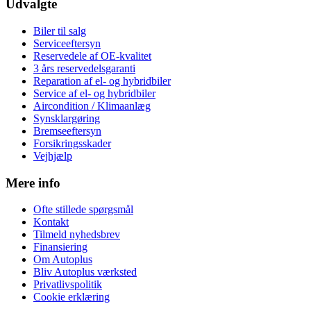
Udvalgte
Biler til salg
Serviceeftersyn
Reservedele af OE-kvalitet
3 års reservedelsgaranti
Reparation af el- og hybridbiler
Service af el- og hybridbiler
Aircondition / Klimaanlæg
Synsklargøring
Bremseeftersyn
Forsikringsskader
Vejhjælp
Mere info
Ofte stillede spørgsmål
Kontakt
Tilmeld nyhedsbrev
Finansiering
Om Autoplus
Bliv Autoplus værksted
Privatlivspolitik
Cookie erklæring