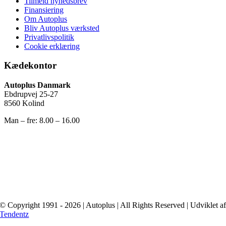
Tilmeld nyhedsbrev
Finansiering
Om Autoplus
Bliv Autoplus værksted
Privatlivspolitik
Cookie erklæring
Kædekontor
Autoplus Danmark
Ebdrupvej 25-27
8560 Kolind
Man – fre: 8.00 – 16.00
© Copyright 1991 - 2026 | Autoplus | All Rights Reserved | Udviklet a
Tendentz