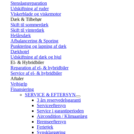
Stenslagsreparation
Udskiftning af ruder
Viskerblade og viskemotor
Dæk & Tilbehør
Skift til sommerdæk
Skift til vinterdæk
Helårsdæk
Afbalancering & Sporing
Punktering og lapning af dæk
Dækhotel
Udskiftning af dæk og hjul
El- & Hybridbiler
Reparation af el- & hybridbiler
Service af el- & hybridbiler
Aftaler
Vejhjælp
Finansiering
SERVICE & EFTERSYN
3 års reservedelsgaranti
Serviceeftersyn
Service i garantiperioden
Aircondition / Klimaanlæg
Bremseeftersyn
Ferietjek
Synsklargøring