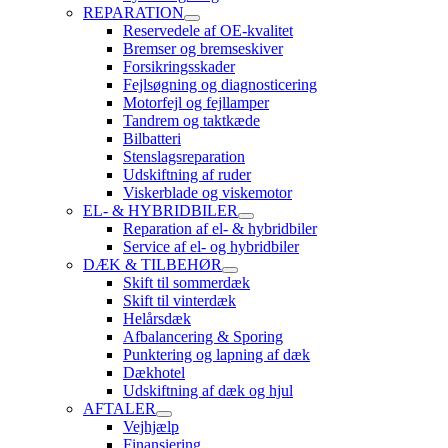
REPARATION
Reservedele af OE-kvalitet
Bremser og bremseskiver
Forsikringsskader
Fejlsøgning og diagnosticering
Motorfejl og fejllamper
Tandrem og taktkæde
Bilbatteri
Stenslagsreparation
Udskiftning af ruder
Viskerblade og viskemotor
EL- & HYBRIDBILER
Reparation af el- & hybridbiler
Service af el- og hybridbiler
DÆK & TILBEHØR
Skift til sommerdæk
Skift til vinterdæk
Helårsdæk
Afbalancering & Sporing
Punktering og lapning af dæk
Dækhotel
Udskiftning af dæk og hjul
AFTALER
Vejhjælp
Finansiering