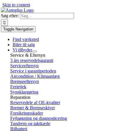
Skip to content
Søg efter:
Toggle Navigation
Find værksted
Biler til salg
Vi tilbyder
Service & Eftersyn
3 års reservedelsgaranti
Serviceeftersyn
Service i garantiperioden
Aircondition / Klimaanlæg
Bremseeftersyn
Ferietjek
Synsklargøring
Reparation
Reservedele af OE-kvalitet
Bremer & Bremseskiver
Forsikringsskader
Fejlsøgning og diagnosticering
Tandrem og taktkæde
Bilbatteri