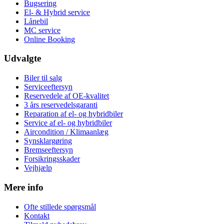
Bugsering
El- & Hybrid service
Lånebil
MC service
Online Booking
Udvalgte
Biler til salg
Serviceeftersyn
Reservedele af OE-kvalitet
3 års reservedelsgaranti
Reparation af el- og hybridbiler
Service af el- og hybridbiler
Aircondition / Klimaanlæg
Synsklargøring
Bremseeftersyn
Forsikringsskader
Vejhjælp
Mere info
Ofte stillede spørgsmål
Kontakt