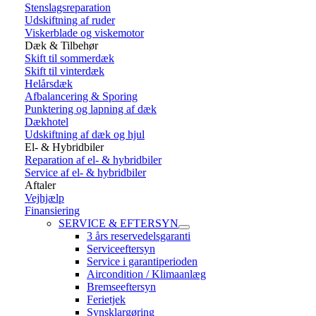
Stenslagsreparation
Udskiftning af ruder
Viskerblade og viskemotor
Dæk & Tilbehør
Skift til sommerdæk
Skift til vinterdæk
Helårsdæk
Afbalancering & Sporing
Punktering og lapning af dæk
Dækhotel
Udskiftning af dæk og hjul
El- & Hybridbiler
Reparation af el- & hybridbiler
Service af el- & hybridbiler
Aftaler
Vejhjælp
Finansiering
SERVICE & EFTERSYN
3 års reservedelsgaranti
Serviceeftersyn
Service i garantiperioden
Aircondition / Klimaanlæg
Bremseeftersyn
Ferietjek
Synsklargøring