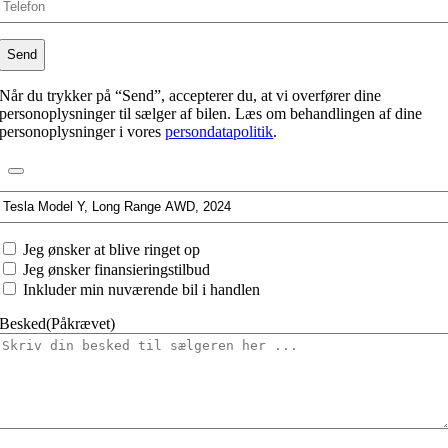
Når du trykker på “Send”, accepterer du, at vi overfører dine
personoplysninger til sælger af bilen. Læs om behandlingen af dine
personoplysninger i vores
persondatapolitik
.
Interesseret
i:
Jeg
Jeg ønsker at blive ringet op
ønsker
Jeg ønsker finansieringstilbud
at
Inkluder min nuværende bil i handlen
Besked
(Påkrævet)