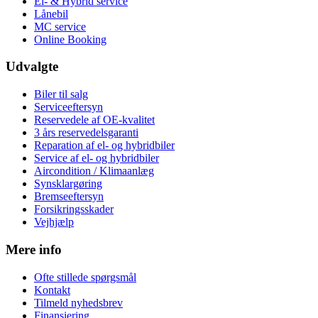
El- & Hybrid service
Lånebil
MC service
Online Booking
Udvalgte
Biler til salg
Serviceeftersyn
Reservedele af OE-kvalitet
3 års reservedelsgaranti
Reparation af el- og hybridbiler
Service af el- og hybridbiler
Aircondition / Klimaanlæg
Synsklargøring
Bremseeftersyn
Forsikringsskader
Vejhjælp
Mere info
Ofte stillede spørgsmål
Kontakt
Tilmeld nyhedsbrev
Finansiering