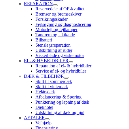
REPARATION
Reservedele af OE-kvalitet
Bremser og bremseskiver
Forsikringsskader
Fejlsøgning og diagnosticering
Motorfejl og fejllamper
Tandrem og taktkæde
Bilbatteri
Stenslagsreparation
Udskiftning af ruder
Viskerblade og viskemotor
EL- & HYBRIDBILER
Reparation af el- & hybridbiler
Service af el- og hybridbiler
DÆK & TILBEHØR
Skift til sommerdæk
Skift til vinterdæk
Helårsdæk
Afbalancering & Sporing
Punktering og lapning af dæk
Dækhotel
Udskiftning af dæk og hjul
AFTALER
Vejhjælp
Finansiering