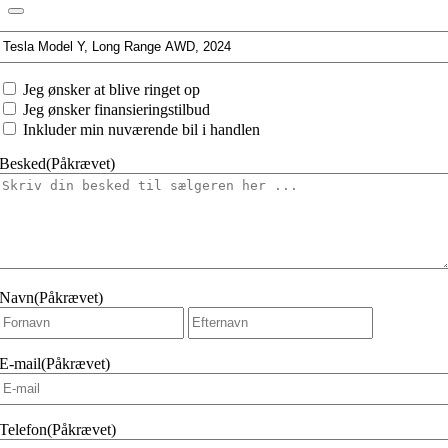
Interesseret
i:
Jeg
Jeg ønsker at blive ringet op
ønsker
Jeg ønsker finansieringstilbud
at
Inkluder min nuværende bil i handlen
Besked
(Påkrævet)
Navn
(Påkrævet)
Fornavn
Efternavn
E-mail
(Påkrævet)
Telefon
(Påkrævet)