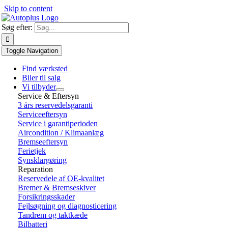
Skip to content
Søg efter:
Toggle Navigation
Find værksted
Biler til salg
Vi tilbyder
Service & Eftersyn
3 års reservedelsgaranti
Serviceeftersyn
Service i garantiperioden
Aircondition / Klimaanlæg
Bremseeftersyn
Ferietjek
Synsklargøring
Reparation
Reservedele af OE-kvalitet
Bremer & Bremseskiver
Forsikringsskader
Fejlsøgning og diagnosticering
Tandrem og taktkæde
Bilbatteri