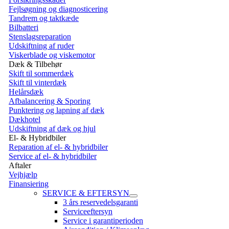
Fejlsøgning og diagnosticering
Tandrem og taktkæde
Bilbatteri
Stenslagsreparation
Udskiftning af ruder
Viskerblade og viskemotor
Dæk & Tilbehør
Skift til sommerdæk
Skift til vinterdæk
Helårsdæk
Afbalancering & Sporing
Punktering og lapning af dæk
Dækhotel
Udskiftning af dæk og hjul
El- & Hybridbiler
Reparation af el- & hybridbiler
Service af el- & hybridbiler
Aftaler
Vejhjælp
Finansiering
SERVICE & EFTERSYN
3 års reservedelsgaranti
Serviceeftersyn
Service i garantiperioden