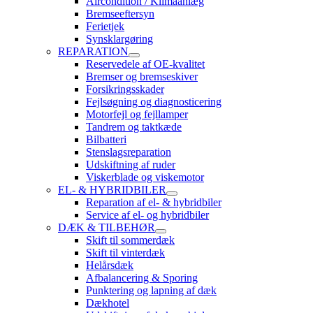
Aircondition / Klimaanlæg
Bremseeftersyn
Ferietjek
Synsklargøring
REPARATION
Reservedele af OE-kvalitet
Bremser og bremseskiver
Forsikringsskader
Fejlsøgning og diagnosticering
Motorfejl og fejllamper
Tandrem og taktkæde
Bilbatteri
Stenslagsreparation
Udskiftning af ruder
Viskerblade og viskemotor
EL- & HYBRIDBILER
Reparation af el- & hybridbiler
Service af el- og hybridbiler
DÆK & TILBEHØR
Skift til sommerdæk
Skift til vinterdæk
Helårsdæk
Afbalancering & Sporing
Punktering og lapning af dæk
Dækhotel