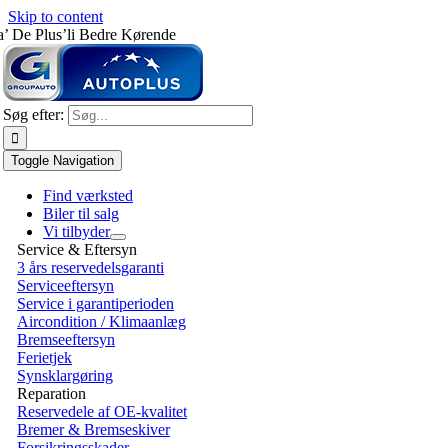
Skip to content
a’ De Plus’li Bedre Kørende
Søg efter:
Toggle Navigation
Find værksted
Biler til salg
Vi tilbyder
Service & Eftersyn
3 års reservedelsgaranti
Serviceeftersyn
Service i garantiperioden
Aircondition / Klimaanlæg
Bremseeftersyn
Ferietjek
Synsklargøring
Reparation
Reservedele af OE-kvalitet
Bremer & Bremseskiver
Forsikringsskader